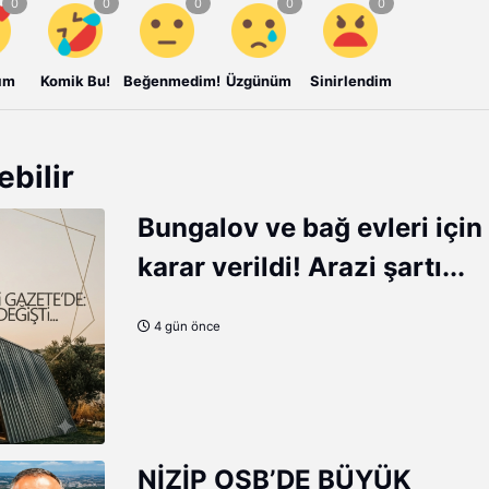
ım
Komik Bu!
Beğenmedim!
Üzgünüm
Sinirlendim
ebilir
Bungalov ve bağ evleri için
karar verildi! Arazi şartı...
4 gün önce
NİZİP OSB’DE BÜYÜK