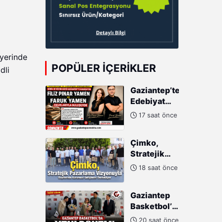
şyerinde
POPÜLER İÇERIKLER
dli
Gaziantep’te
Edebiyat
Buluşması:
17 saat önce
Filiz Pınar
Yamen ve
Çimko,
Faruk
Stratejik
Yamen
Pazarlama
Okurlarıyla
18 saat önce
Vizyonuyla
Buluşuyor
Bayilerinin
Gaziantep
Kurumsal
Basketbol’da
Gelişimini
Yeni
Destekliyor
20 saat önce