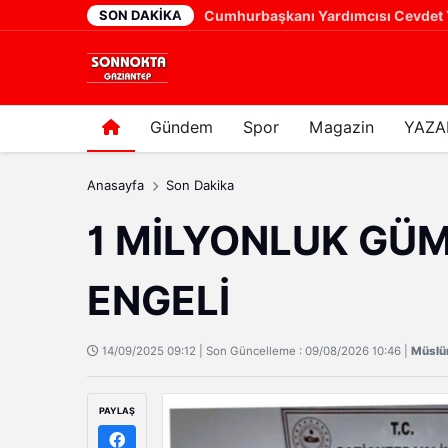
SON DAKIKA
Gaziantep Basketbol’da Yeni Dönem! Kulüp Şehitkamil Belediyesi’ne Devredildi
20 saat önce
Gündem
Spor
Magazin
YAZA
Anasayfa
Son Dakika
1 MİLYONLUK GÜ
ENGELİ
14/09/2025 09:12 | Son Güncelleme : 09/08/2026 10:46 |
Müsl
PAYLAŞ