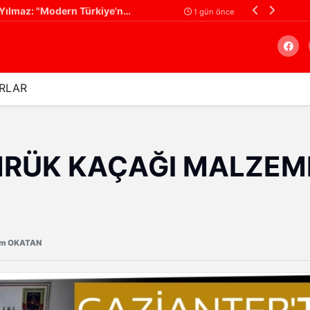
Cumhurbaşkanı Yardımcısı Cevdet Yılmaz: "Modern Türkiye'nin İmarında Cumhurbaşkanımızın Büyük Gayretleri Var"
1 gün önce
RLAR
Arama
MRÜK KAÇAĞI MALZE
üm OKATAN