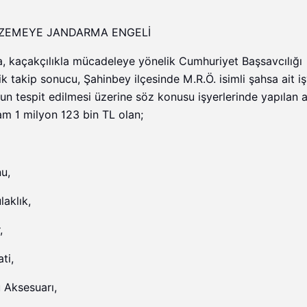
LZEMEYE JANDARMA ENGELİ
, kaçakçılıkla mücadeleye yönelik Cumhuriyet Başsavcılığı
ik takip sonucu, Şahinbey ilçesinde M.R.Ö. isimli şahsa ait i
n tespit edilmesi üzerine söz konusu işyerlerinde yapılan a
am 1 milyon 123 bin TL olan;
u,
aklık,
,
ti,
 Aksesuarı,