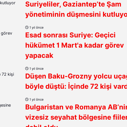
Suriyeliler, Gaziantep’te Şam
yönetiminin düşmesini kutluy
1 yıl önce
Esad sonrası Suriye: Geçici
hükümet 1 Mart'a kadar görev
yapacak
1 yıl önce
Düşen Baku-Grozny yolcu uça
böyle düştü: İçinde 72 kişi vardı
1 yıl önce
Bulgaristan ve Romanya AB’ni
vizesiz seyahat bölgesine fiile