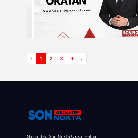
‹
1
2
3
4
›
Gaziantep Son Nokta Ulusal Haber,