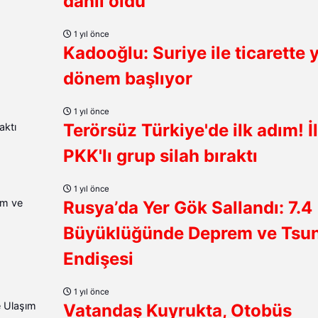
dahil oldu
1 yıl önce
Kadooğlu: Suriye ile ticarette 
dönem başlıyor
1 yıl önce
Terörsüz Türkiye'de ilk adım! İ
PKK'lı grup silah bıraktı
1 yıl önce
Rusya’da Yer Gök Sallandı: 7.4
Büyüklüğünde Deprem ve Tsu
Endişesi
1 yıl önce
Vatandaş Kuyrukta, Otobüs