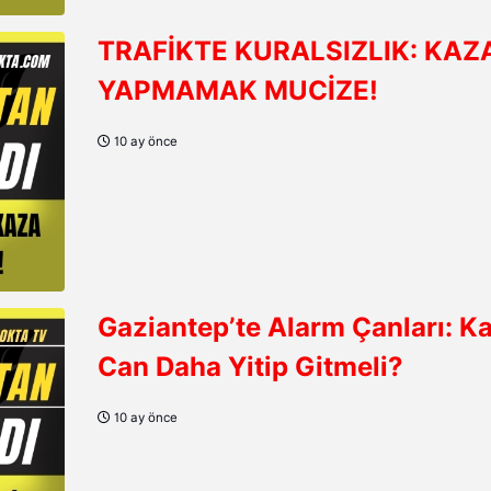
TRAFİKTE KURALSIZLIK: KAZ
YAPMAMAK MUCİZE!
10 ay önce
Gaziantep’te Alarm Çanları: K
Can Daha Yitip Gitmeli?
10 ay önce