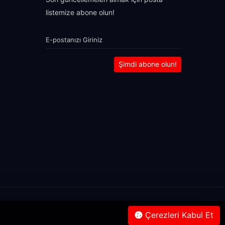
listemize abone olun!
Şimdi abone olun!
Çerezleri Kabul Et