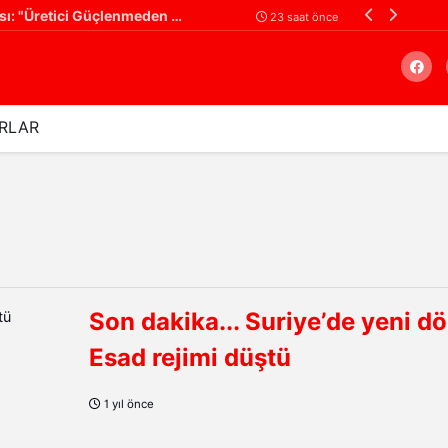
luştu!
Gaziantep'li Mil
1 gün önce
RLAR
Arama
Son dakika... Suriye’de yeni d
Esad rejimi düştü
1 yıl önce