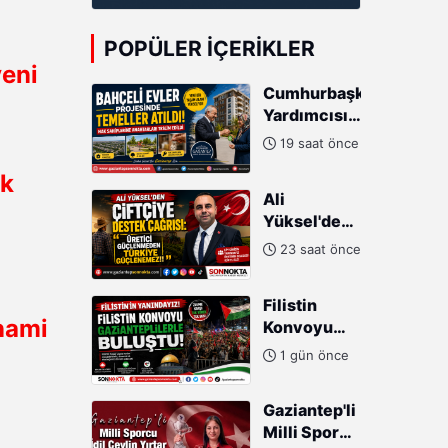
POPÜLER İÇERIKLER
yeni
Cumhurbaşkanı
Yardımcısı
Cevdet
19 saat önce
Yılmaz:
lk
"Modern
Ali
Türkiye'nin
Yüksel'den
İmarında
Çiftçiye
Cumhurbaşkanımızın
23 saat önce
Destek
Büyük
Çağrısı:
Gayretleri
Filistin
"Üretici
Var"
nami
Konvoyu
Güçlenmeden
Gazianteplilerle
Türkiye
1 gün önce
buluştu!
Güçlenemez!"
Gaziantep'li
Milli Sporcu