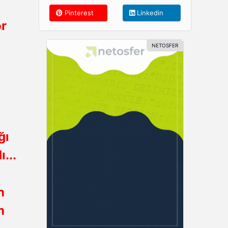
Pinterest
Linkedin
or
ğı
...
n
n