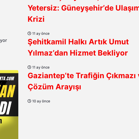
Yetersiz: Güneyşehir’de Ulaşı
Krizi
11 ay önce
Şehitkamil Halkı Artık Umut
Yılmaz’dan Hizmet Bekliyor
11 ay önce
Gaziantep’te Trafiğin Çıkmazı
Çözüm Arayışı
10 ay önce