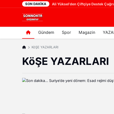
SON DAKIKA
Ali Yüksel'den Çiftçiye Destek Çağrısı: "Üretici Güçlenmeden Türkiye Güçlenemez!"
Filistin Konvoyu Gazianteplilerle bu
23 saat önce
Gündem
Spor
Magazin
YAZA
KöŞE YAZARLARI
KöŞE YAZARLARI