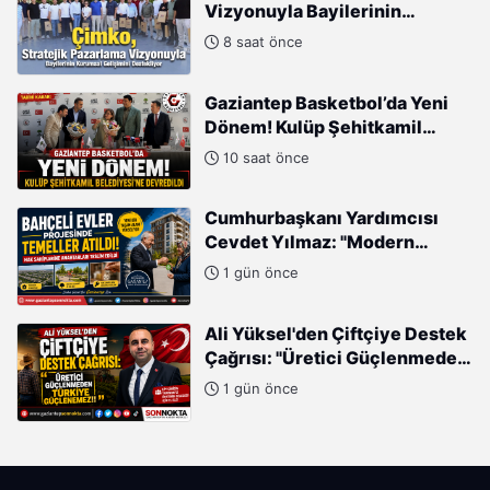
Vizyonuyla Bayilerinin
Kurumsal Gelişimini
8 saat önce
Destekliyor
Gaziantep Basketbol’da Yeni
Dönem! Kulüp Şehitkamil
Belediyesi’ne Devredildi
10 saat önce
Cumhurbaşkanı Yardımcısı
Cevdet Yılmaz: "Modern
Türkiye'nin İmarında
1 gün önce
Cumhurbaşkanımızın Büyük
Gayretleri Var"
Ali Yüksel'den Çiftçiye Destek
Çağrısı: "Üretici Güçlenmeden
Türkiye Güçlenemez!"
1 gün önce