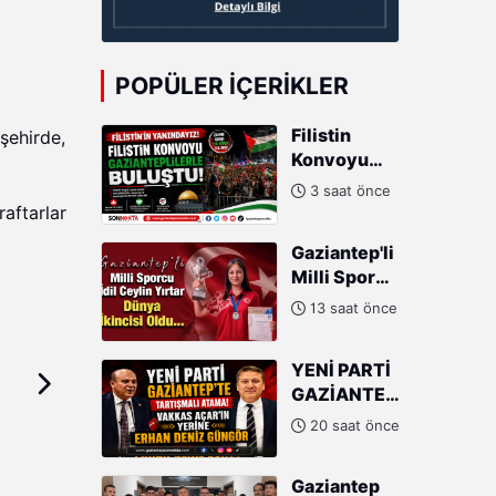
POPÜLER İÇERIKLER
Filistin
 şehirde,
Konvoyu
Gazianteplilerle
3 saat önce
buluştu!
aftarlar
Gaziantep'li
Milli Sporcu
İdil Ceylin
13 saat önce
Yırtar
Dünya
YENİ PARTİ
İkincisi
GAZİANTEP'TE
Oldu
TARTIŞMALI
20 saat önce
ATAMA!
VAKKAS
Gaziantep
AÇAR'IN