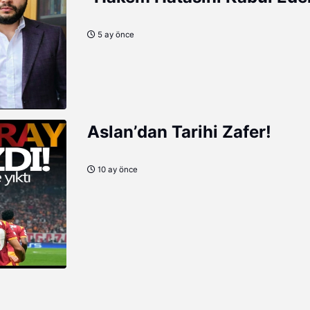
VAR Hatasını Etmem”
5 ay önce
Aslan’dan Tarihi Zafer!
10 ay önce