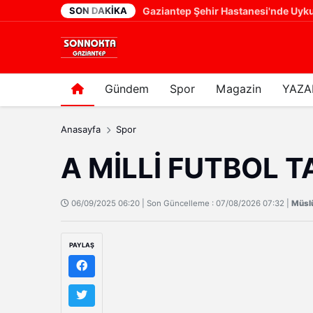
SON DAKIKA
YENİ PARTİ GAZİANTEP'TE TARTIŞMALI ATAMA! VAKKAS AÇAR'IN YERİNE ERHAN DENİZ GÜNGÖR
20 saat önce
Gündem
Spor
Magazin
YAZA
Anasayfa
Spor
A MİLLİ FUTBOL T
06/09/2025 06:20 | Son Güncelleme : 07/08/2026 07:32 |
Müsl
PAYLAŞ