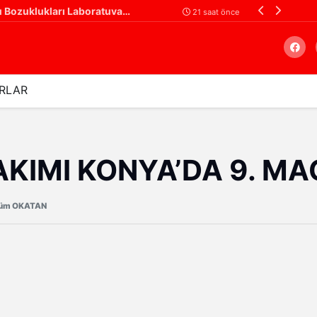
Gaziantep Şehir Hastanesi'nde Uyku Bozuklukları Laboratuvarı Hizmete Açıldı
21 saat önce
RLAR
Arama
AKIMI KONYA’DA 9. MA
üm OKATAN