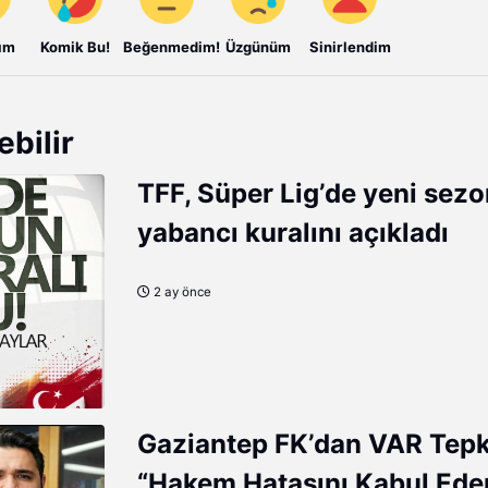
ım
Komik Bu!
Beğenmedim!
Üzgünüm
Sinirlendim
ebilir
TFF, Süper Lig’de yeni sez
yabancı kuralını açıkladı
2 ay önce
Gaziantep FK’dan VAR Tepk
“Hakem Hatasını Kabul Ede