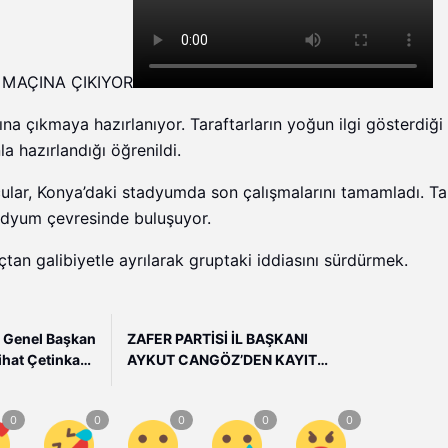
. MAÇINA ÇIKIYOR
ına çıkmaya hazırlanıyor. Taraftarların yoğun ilgi gösterdiği
a hazırlandığı öğrenildi.
lar, Konya’daki stadyumda son çalışmalarını tamamladı. Tar
tadyum çevresinde buluşuyor.
çtan galibiyetle ayrılarak gruptaki iddiasını sürdürmek.
si Genel Başkan
ZAFER PARTİSİ İL BAŞKANI
ihat Çetinkaya
AYKUT CANGÖZ’DEN KAYIT
Gaziantep’te
ÜCRETİ TEPKİSİ