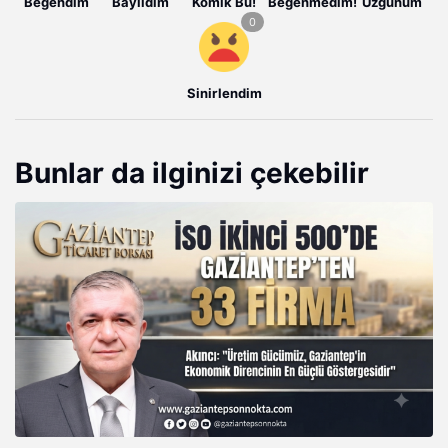
Beğendim
Bayıldım
Komik Bu!
Beğenmedim!
Üzgünüm
Sinirlendim
Bunlar da ilginizi çekebilir