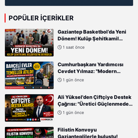
POPÜLER İÇERIKLER
Gaziantep Basketbol’da Yeni
Dönem! Kulüp Şehitkamil
Belediyesi’ne Devredildi
1 saat önce
Cumhurbaşkanı Yardımcısı
Cevdet Yılmaz: "Modern
Türkiye'nin İmarında
1 gün önce
Cumhurbaşkanımızın Büyük
Gayretleri Var"
Ali Yüksel'den Çiftçiye Destek
Çağrısı: "Üretici Güçlenmeden
Türkiye Güçlenemez!"
1 gün önce
Filistin Konvoyu
Gazianteplilerle buluştu!