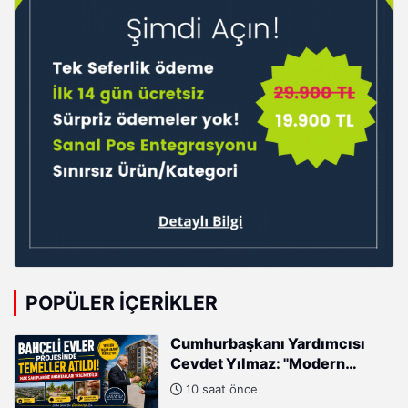
POPÜLER İÇERIKLER
Cumhurbaşkanı Yardımcısı
Cevdet Yılmaz: "Modern
Türkiye'nin İmarında
10 saat önce
Cumhurbaşkanımızın Büyük