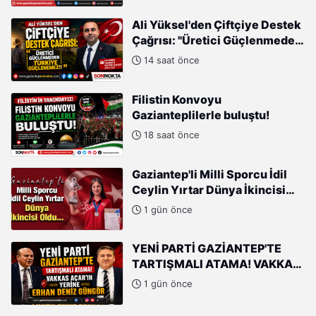
Gayretleri Var"
Ali Yüksel'den Çiftçiye Destek
Çağrısı: "Üretici Güçlenmeden
Türkiye Güçlenemez!"
14 saat önce
Filistin Konvoyu
Gazianteplilerle buluştu!
18 saat önce
Gaziantep'li Milli Sporcu İdil
Ceylin Yırtar Dünya İkincisi
Oldu
1 gün önce
YENİ PARTİ GAZİANTEP'TE
TARTIŞMALI ATAMA! VAKKAS
AÇAR'IN YERİNE ERHAN DENİZ
1 gün önce
GÜNGÖR