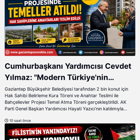
Cumhurbaşkanı Yardımcısı Cevdet
Yılmaz: "Modern Türkiye'nin
İmarında Cumhurbaşkanımızın
Gaziantep Büyükşehir Belediyesi tarafından 2 bin konut için
Hak Sahibi Belirleme Kura Töreni ve Anahtar Teslimi ile
Büyük Gayretleri Var"
Bahçelievler Projesi Temel Atma Töreni gerçekleştirildi. AK
Parti Genel Başkan Yardımcısı Hayati Yazıcı’nın katılımıyla
gerçekleştirilen program büyük coşkuya sahne olurken,
10 saat önce
Müstakilevler Projesiyle ilgili müjdeli haber kamuoyu ile
paylaşıldı.