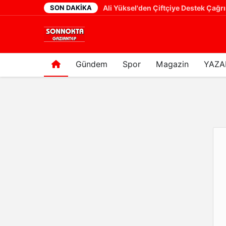
SON DAKIKA
Cumhurbaşkanı Yardımcısı Cevdet Yılmaz: "Modern Türkiye'nin İmarında Cumhurbaşkanımızın Büyük Gayretleri Var"
10 saat önce
Gündem
Spor
Magazin
YAZA