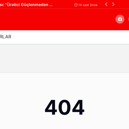
Ali Yüksel'den Çiftçiye Destek Çağrısı: "Üretici Güçlenmeden Türkiye Güçlenemez!"
Filistin Konvoyu
14 saat önce
RLAR
Arama
404