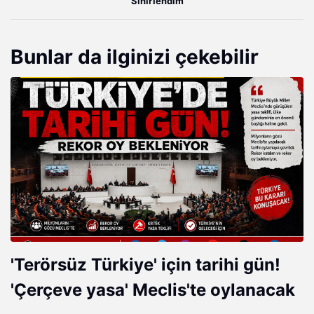
Sinirlendim
Bunlar da ilginizi çekebilir
'Terörsüz Türkiye' için tarihi gün!
'Çerçeve yasa' Meclis'te oylanacak