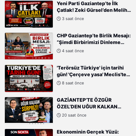
Yeni Parti Gaziantep’te İlk
Çatlak! Zeki Gürsel’den Melih
Meriç’e Sert Tepki
3 saat önce
CHP Gaziantep’te Birlik Mesajı:
“Şimdi Birbirimizi Dinleme
Zamanı”
4 saat önce
'Terörsüz Türkiye' için tarihi
gün! 'Çerçeve yasa' Meclis'te
oylanacak
8 saat önce
GAZİANTEP’TE ÖZGÜR
ÖZEL’DEN UĞUR KALKAN
HAMLESİ!
20 saat önce
Ekonominin Gerçek Yüzü: