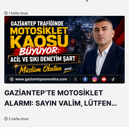
5 MİLYONLUK EV 10 MİLYON
1 hafta önce
OLDU!
GAZİANTEP’TE MOTOSİKLET
ALARMI: SAYIN VALİM, LÜTFEN
DAHA FAZLA ÖNLEM!
2 hafta önce