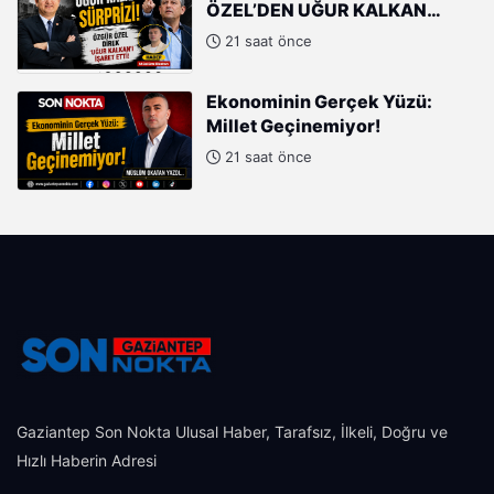
ÖZEL’DEN UĞUR KALKAN
HAMLESİ!
21 saat önce
Ekonominin Gerçek Yüzü:
Millet Geçinemiyor!
21 saat önce
Gaziantep Son Nokta Ulusal Haber, Tarafsız, İlkeli, Doğru ve
Hızlı Haberin Adresi