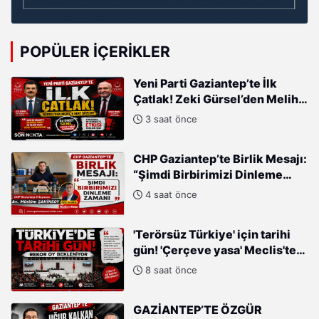
POPÜLER İÇERIKLER
Yeni Parti Gaziantep’te İlk
Çatlak! Zeki Gürsel’den Melih
Meriç’e Sert Tepki
3 saat önce
CHP Gaziantep’te Birlik Mesajı:
“Şimdi Birbirimizi Dinleme
Zamanı”
4 saat önce
'Terörsüz Türkiye' için tarihi
gün! 'Çerçeve yasa' Meclis'te
oylanacak
8 saat önce
GAZİANTEP’TE ÖZGÜR