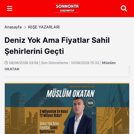
Arama
Anasayfa
KöŞE YAZARLARI
Deniz Yok Ama Fiyatlar Sahil
Şehirlerini Geçti
08/06/2026 03:58 | Son Güncelleme : 10/08/2026 15:33 |
Müslüm
OKATAN