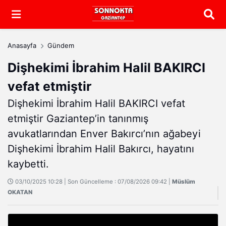
Arama
Anasayfa
Gündem
Dişhekimi İbrahim Halil BAKIRCI
vefat etmiştir
Dişhekimi İbrahim Halil BAKIRCI vefat
etmiştir Gaziantep’in tanınmış
avukatlarından Enver Bakırcı’nın ağabeyi
Dişhekimi İbrahim Halil Bakırcı, hayatını
kaybetti.
03/10/2025 10:28 | Son Güncelleme : 07/08/2026 09:42 |
Müslüm
OKATAN