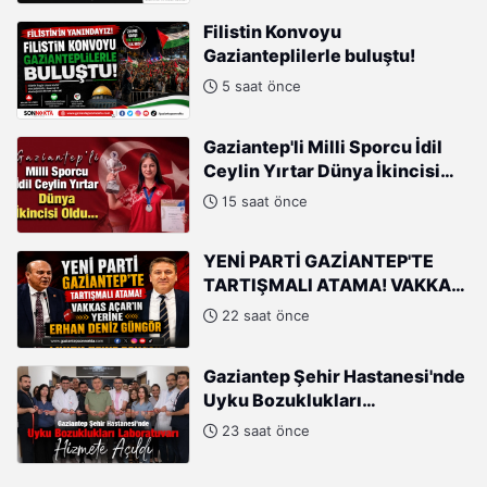
Filistin Konvoyu
Gazianteplilerle buluştu!
5 saat önce
Gaziantep'li Milli Sporcu İdil
Ceylin Yırtar Dünya İkincisi
Oldu
15 saat önce
YENİ PARTİ GAZİANTEP'TE
TARTIŞMALI ATAMA! VAKKAS
AÇAR'IN YERİNE ERHAN DENİZ
22 saat önce
GÜNGÖR
Gaziantep Şehir Hastanesi'nde
Uyku Bozuklukları
Laboratuvarı Hizmete Açıldı
23 saat önce