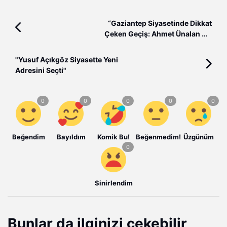
“Gaziantep Siyasetinde Dikkat
Çeken Geçiş: Ahmet Ünalan AK
Parti’de”
"Yusuf Açıkgöz Siyasette Yeni
Adresini Seçti"
Beğendim
Bayıldım
Komik Bu!
Beğenmedim!
Üzgünüm
Sinirlendim
Bunlar da ilginizi çekebilir