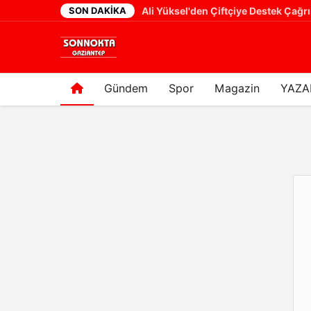
SON DAKIKA
Cumhurbaşkanı Yardımcısı Cevdet Yılmaz: "Modern Türkiye'nin İmarında Cumhurbaşkanımızın Büyük Gayretleri Var"
13 saat önce
Gündem
Spor
Magazin
YAZA