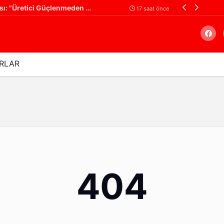
Ali Yüksel'den Çiftçiye Destek Çağrısı: "Üretici Güçlenmeden Türkiye Güçlenemez!"
Filistin Konvoyu
17 saat önce
RLAR
Arama
404