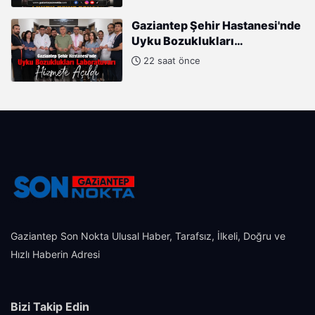
Gaziantep Şehir Hastanesi'nde
Uyku Bozuklukları
Laboratuvarı Hizmete Açıldı
22 saat önce
Gaziantep Son Nokta Ulusal Haber, Tarafsız, İlkeli, Doğru ve
Hızlı Haberin Adresi
Bizi Takip Edin