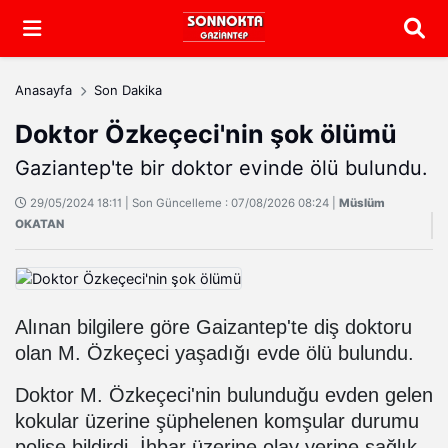
Arama
Anasayfa
Son Dakika
Doktor Özkeçeci'nin şok ölümü
Gaziantep'te bir doktor evinde ölü bulundu.
29/05/2024 18:11 | Son Güncelleme : 07/08/2026 08:24 |
Müslüm
OKATAN
Alınan bilgilere göre Gaizantep'te diş doktoru
olan M. Özkeçeci yaşadığı evde ölü bulundu.
Doktor M. Özkeçeci'nin bulunduğu evden gelen
kokular üzerine şüphelenen komşular durumu
polise bildirdi. İhbar üzerine olay yerine sağlık