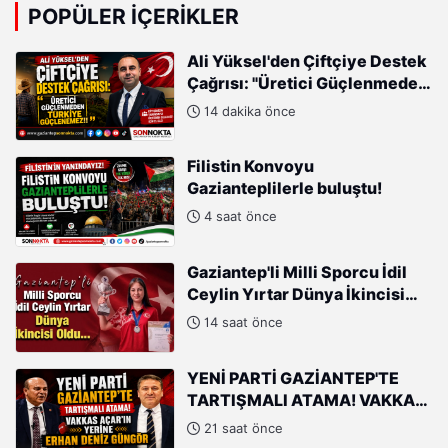
POPÜLER İÇERIKLER
Ali Yüksel'den Çiftçiye Destek
Çağrısı: "Üretici Güçlenmeden
Türkiye Güçlenemez!"
14 dakika önce
Filistin Konvoyu
Gazianteplilerle buluştu!
4 saat önce
Gaziantep'li Milli Sporcu İdil
Ceylin Yırtar Dünya İkincisi
Oldu
14 saat önce
YENİ PARTİ GAZİANTEP'TE
TARTIŞMALI ATAMA! VAKKAS
AÇAR'IN YERİNE ERHAN DENİZ
21 saat önce
GÜNGÖR