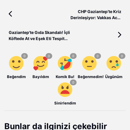
CHP Gaziantep’te Kriz
Derinleşiyor: Vakkas Acar
Görevden Alma Yazısını Yırttı
Gaziantep'te Gıda Skandalı! İçli
Köftede At ve Eşek Eti Tespit
Edildi
Beğendim
Bayıldım
Komik Bu!
Beğenmedim!
Üzgünüm
Sinirlendim
Bunlar da ilginizi çekebilir