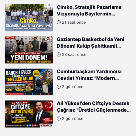
Çimko, Stratejik Pazarlama
Vizyonuyla Bayilerinin
Kurumsal Gelişimini
21 saat önce
Destekliyor
Gaziantep Basketbol’da Yeni
Dönem! Kulüp Şehitkamil
Belediyesi’ne Devredildi
23 saat önce
Cumhurbaşkanı Yardımcısı
Cevdet Yılmaz: "Modern
Türkiye'nin İmarında
2 gün önce
Cumhurbaşkanımızın Büyük
Gayretleri Var"
Ali Yüksel'den Çiftçiye Destek
Çağrısı: "Üretici Güçlenmeden
Türkiye Güçlenemez!"
2 gün önce