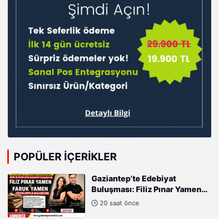
POPÜLER İÇERIKLER
Gaziantep’te Edebiyat
Buluşması: Filiz Pınar Yamen
ve Faruk Yamen Okurlarıyla
20 saat önce
Buluşuyor