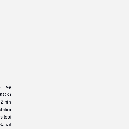
re ve
NKÖK)
Zihin
bilim
itesi
anat