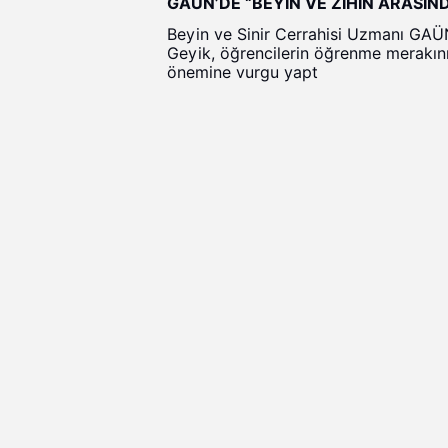
GAÜN’DE “BEYİN VE ZİHİN ARASIN
Beyin ve Sinir Cerrahisi Uzmanı GAÜN
Geyik, öğrencilerin öğrenme merakını
önemine vurgu yapt