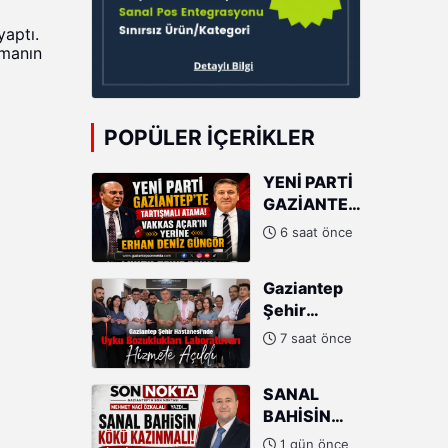
yaptı.
amanın
POPÜLER İÇERIKLER
YENİ PARTİ
GAZİANTEP'TE
TARTIŞMALI
6 saat önce
ATAMA!
VAKKAS
Gaziantep
AÇAR'IN
Şehir
YERİNE
Hastanesi'nde
ERHAN
7 saat önce
Uyku
DENİZ
Bozuklukları
GÜNGÖR
SANAL
Laboratuvarı
BAHİSİN
Hizmete
KÖKÜ
Açıldı
1 gün önce