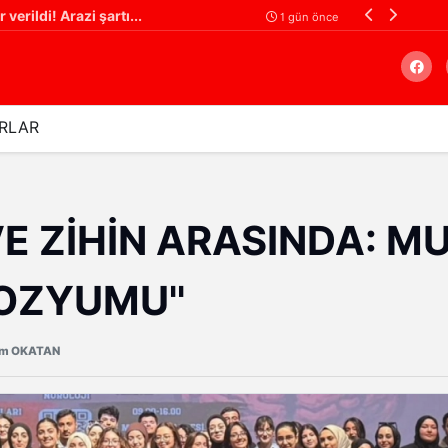
verildi! Arazi şartı...
1 gün önce
RLAR
Arama
E ZİHİN ARASINDA: MU
OZYUMU''
üm OKATAN