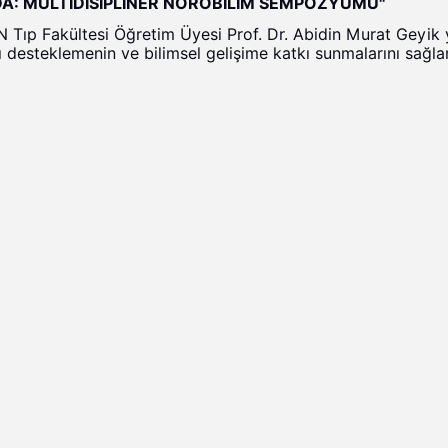
DA: MULTİDİSİPLİNER NÖROBİLİM SEMPOZYUMU''
 Tıp Fakültesi Öğretim Üyesi Prof. Dr. Abidin Murat Geyik 
 desteklemenin ve bilimsel gelişime katkı sunmalarını sağl