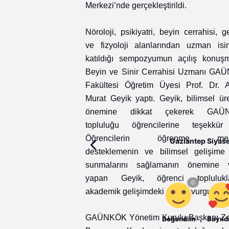
Merkezi’nde gerçekleştirildi.
Nöroloji, psikiyatri, beyin cerrahisi, g
ve fizyoloji alanlarından uzman isim
katıldığı sempozyumun açılış konuşm
Beyin ve Sinir Cerrahisi Uzmanı GAÜ
Fakültesi Öğretim Üyesi Prof. Dr. A
Murat Geyik yaptı. Geyik, bilimsel ür
önemine dikkat çekerek GAÜ
topluluğu öğrencilerine teşekkür 
Öğrencilerin öğrenme mera
Gaziantep Siyaset
desteklemenin ve bilimsel gelişime 
sunmalarını sağlamanın önemine 
yapan Geyik, öğrenci toplulukla
akademik gelişimdeki rolünü vurguladı.
GAÜNKÖK Yönetim Kurulu Başkanı Z
Beğendim
Bayıld