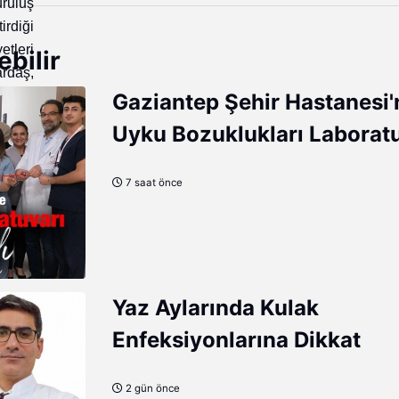
ruluş
rdiği
tleri
ebilir
daş,
luluk
Gaziantep Şehir Hastanesi
uluğun
Uyku Bozuklukları Laborat
Hizmete Açıldı
7 saat önce
tehan
re ve
hücre
r umut
onuda
Yaz Aylarında Kulak
Enfeksiyonlarına Dikkat
umlar
rıyla
2 gün önce
bilim