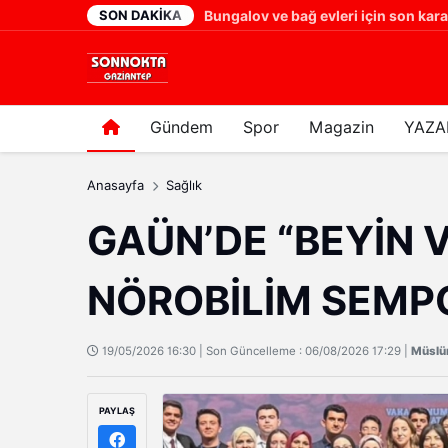
SON DAKIKA
SANAL BAHİSİN KÖKÜ KAZINMALI: AİLELERİ YIKAN SANAL TUZAK!
Bungalov ve bağ evleri için son karar 
1 gün önce
Gündem
Spor
Magazin
YAZA
Anasayfa
Sağlık
GAÜN’DE “BEYİN V
NÖROBİLİM SEMP
19/05/2026 16:30 | Son Güncelleme : 06/08/2026 17:29 |
Müsl
PAYLAŞ