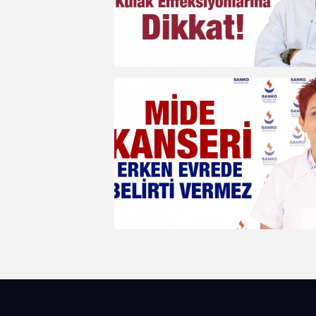
alanında güncel bilgiler edinme fırsatı 
Program, sertifika takdimi ve ka
oturumu ile sona erdi.