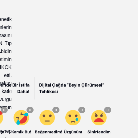
enetik
lerin
asını
N Tıp
bidin
etimin
NKÖK
etti.
kını
inde Bir İstifa
Dijital Çağda “Beyin Çürümesi”
katkı
Daha!
Tehlikesi
vurgu
rının
eynep
ım
Komik Bu!
Beğenmedim!
Üzgünüm
Sinirlendim