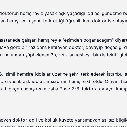
ı doktorun hemşireyle yasak aşk yaşadığı iddiası gündeme 
an hemşirenin şehri terk ettiği öğrenilirken doktor ise olayı
l hastanede çalışan hemşireyle "eşimden boşanacağım" diyer
iaya göre bir rezidans kiralayan doktor, dayayıp döşediği 
rumundan şüphelenen 2 çocuk annesi eşi, bir dedektif gibi
simli hemşire iddialar üzerine şehri terk ederek İstanbul'a
göre yasak aşk iddiasını sızdıran hemşire G. oldu. Olayın, h
ği, adı geçen hemşirenin daha önce 2-3 doktora da aynı kum
yen doktor, adli ve kolluk kuvete yansımayan asılsız bilgil