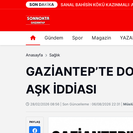
SON DAKIKA
Gaziantep Şehir Hastanesi'nde Uyku Bozuklukları Laboratuvarı Hizmete Açıldı
12 saat önce
Gündem
Spor
Magazin
YAZA
Anasayfa
Sağlık
GAZİANTEP’TE DO
AŞK İDDİASI
28/02/2026 08:56 | Son Güncelleme : 06/08/2026 22:31 |
Müsl
PAYLAŞ