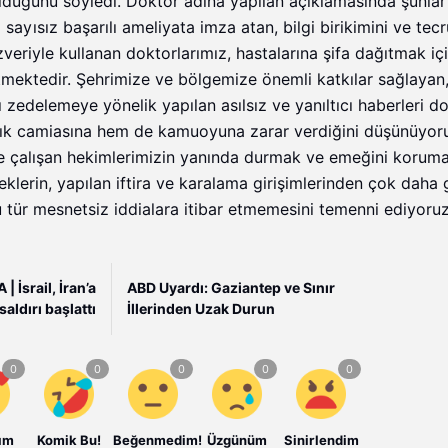
 olduğunu söyledi. Doktor adına yapılan açıklamasında şunlar
sayısız başarılı ameliyata imza atan, bilgi birikimini ve tecr
özveriyle kullanan doktorlarımız, hastalarına şifa dağıtmak iç
ktedir. Şehrimize ve bölgemize önemli katkılar sağlayan,
ı zedelemeye yönelik yapılan asılsız ve yanıltıcı haberleri d
ğlık camiasına hem de kamuoyuna zarar verdiğini düşünüyor
yle çalışan hekimlerimizin yanında durmak ve emeğini korum
klerin, yapılan iftira ve karalama girişimlerinden çok daha 
tür mesnetsiz iddialara itibar etmemesini temenni ediyoruz
 İsrail, İran’a
ABD Uyardı: Gaziantep ve Sınır
saldırı başlattı
İllerinden Uzak Durun
ım
Komik Bu!
Beğenmedim!
Üzgünüm
Sinirlendim