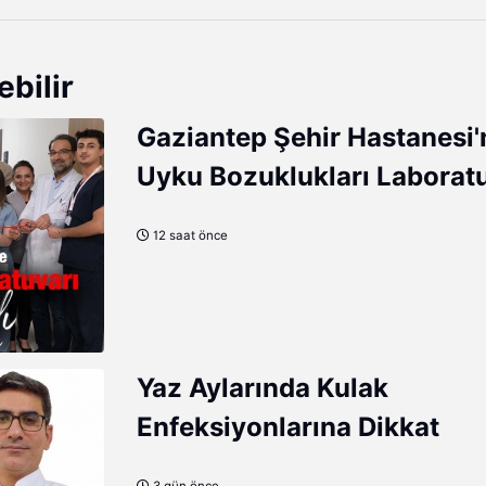
ebilir
Gaziantep Şehir Hastanesi
Uyku Bozuklukları Laborat
Hizmete Açıldı
12 saat önce
Yaz Aylarında Kulak
Enfeksiyonlarına Dikkat
3 gün önce