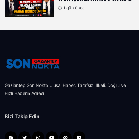
AÇAR'IN YERİNE ERHAN DENİZ
1 gün önce
GÜNGÖR
Gaziantep Son Nokta Ulusal Haber, Tarafsız, İlkeli, Doğru ve
Hızlı Haberin Adresi
Bizi Takip Edin