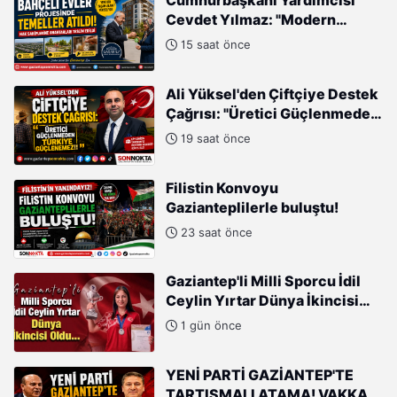
Cumhurbaşkanı Yardımcısı
Cevdet Yılmaz: "Modern
Türkiye'nin İmarında
15 saat önce
Cumhurbaşkanımızın Büyük
Gayretleri Var"
Ali Yüksel'den Çiftçiye Destek
Çağrısı: "Üretici Güçlenmeden
Türkiye Güçlenemez!"
19 saat önce
Filistin Konvoyu
Gazianteplilerle buluştu!
23 saat önce
Gaziantep'li Milli Sporcu İdil
Ceylin Yırtar Dünya İkincisi
Oldu
1 gün önce
YENİ PARTİ GAZİANTEP'TE
TARTIŞMALI ATAMA! VAKKAS