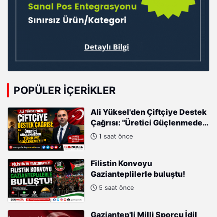
POPÜLER İÇERIKLER
Ali Yüksel'den Çiftçiye Destek
Çağrısı: "Üretici Güçlenmeden
Türkiye Güçlenemez!"
1 saat önce
Filistin Konvoyu
Gazianteplilerle buluştu!
5 saat önce
Gaziantep'li Milli Sporcu İdil