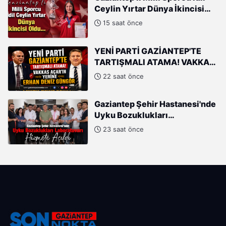
Ceylin Yırtar Dünya İkincisi
Oldu
15 saat önce
YENİ PARTİ GAZİANTEP'TE
TARTIŞMALI ATAMA! VAKKAS
AÇAR'IN YERİNE ERHAN DENİZ
22 saat önce
GÜNGÖR
Gaziantep Şehir Hastanesi'nde
Uyku Bozuklukları
Laboratuvarı Hizmete Açıldı
23 saat önce