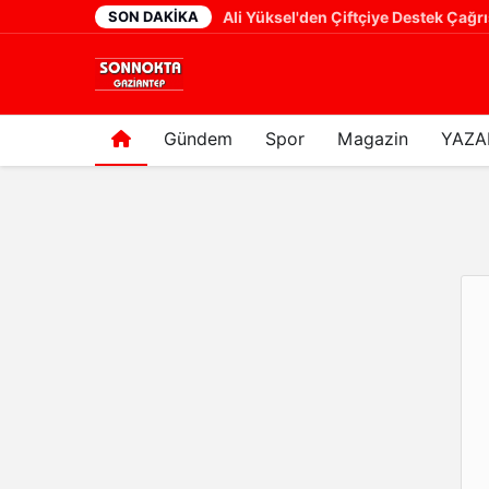
SON DAKIKA
Cumhurbaşkanı Yardımcısı Cevdet Yılmaz: "Modern Türkiye'nin İmarında Cumhurbaşkanımızın Büyük Gayretleri Var"
18 saat önce
Gündem
Spor
Magazin
YAZA