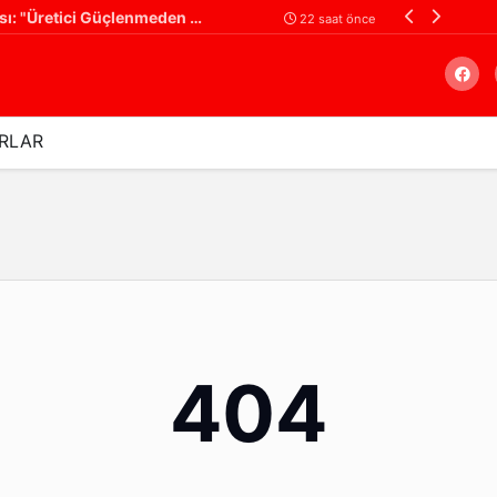
Ali Yüksel'den Çiftçiye Destek Çağrısı: "Üretici Güçlenmeden Türkiye Güçlenemez!"
Filistin Konvoyu
22 saat önce
RLAR
Arama
404