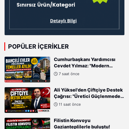
POPÜLER İÇERIKLER
Cumhurbaşkanı Yardımcısı
Cevdet Yılmaz: "Modern
Türkiye'nin İmarında
7 saat önce
Cumhurbaşkanımızın Büyük
Gayretleri Var"
Ali Yüksel'den Çiftçiye Destek
Çağrısı: "Üretici Güçlenmeden
Türkiye Güçlenemez!"
11 saat önce
Filistin Konvoyu
Gazianteplilerle buluştu!