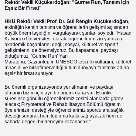
Rektör Vekili Küçükerdoğan: “Gurme Run, Tanıtım İçin
Eşsiz Bir Fırsat”
HKÜ Rektör Vekili Prof. Dr. Gül Rengin Küçükerdoğan
,
etkinliğin kentin tanıtımı ve öğrencilerin gelişimi açısından
büyük önem taşıdığını vurgulayarak şunları söyledi:
“Hasan
Kalyoncu Üniversitesi olarak, öğrencilerimizin yalnızca
akademik başarılarını değil; sosyal, kültürel ve sportif
gelişimlerini de önemsiyoruz. Bu kapsamda, paydaşı
olduğumuz ‘Gurme Run’ Yarı
Maratonu,
Gaziantep’in
UNESCO tescilli mutfağını, kültürel
mirasını ve misafirperverliğini tüm dünyaya tanıtmak adına
eşsiz bir fırsat sunuyor.
Bu önemli organizasyonda yer almanın ve paydaşı
olmanın bizim için ayrı bir önemi daha var. Etkinlik
süresince gönüllü öğrencilerimiz çeşitli alanlarda görev
alacak; Fizyoterapi ve Rehabilitasyon Bölümü öğretim
üyelerimizin desteğiyle öğrencilerimiz sporculara sağlık
desteği sunarak hem topluma katkı sağlayacak hem de
sahada değerli bir deneyim kazanacak.”