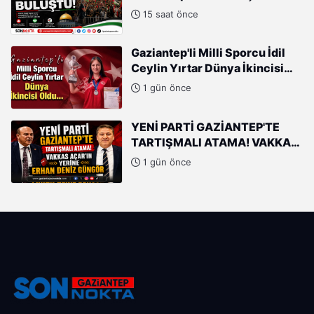
15 saat önce
Gaziantep'li Milli Sporcu İdil
Ceylin Yırtar Dünya İkincisi
Oldu
1 gün önce
YENİ PARTİ GAZİANTEP'TE
TARTIŞMALI ATAMA! VAKKAS
AÇAR'IN YERİNE ERHAN DENİZ
1 gün önce
GÜNGÖR