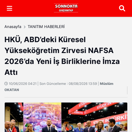
Arama
Anasayfa
TANITIM HABERLERİ
HKÜ, ABD’deki Küresel
Yükseköğretim Zirvesi NAFSA
2026’da Yeni İş Birliklerine İmza
Attı
10/06/2026 04:21 | Son Güncelleme : 08/08/2026 13:59 |
Müslüm
OKATAN