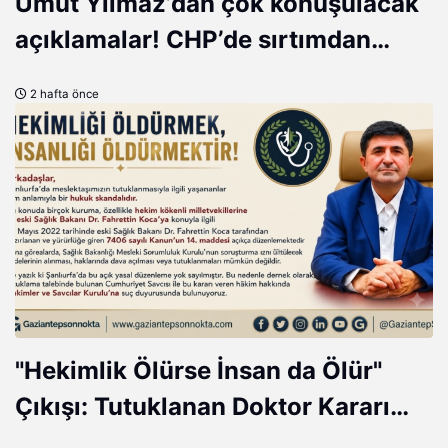
Umut Yılmaz’dan çok konuşulacak
açıklamalar! CHP’de sırtımdan
hançerlendim, AK Parti’de değer
2 hafta önce
gördüm
"Hekimlik Ölürse İnsan da Ölür"
Çıkışı: Tutuklanan Doktor Kararı
Tepki Çekti