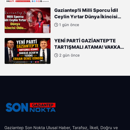
Gaziantep'li Milli Sporcu İdil
Ceylin Yırtar Dünya İkincisi
Oldu
1 gün önce
YENİ PARTİ GAZİANTEP'TE
TARTIŞMALI ATAMA! VAKKAS
AÇAR'IN YERİNE ERHAN DENİZ
2 gün önce
GÜNGÖR
Gaziantep Son Nokta Ulusal Haber, Tarafsız, İlkeli, Doğru ve