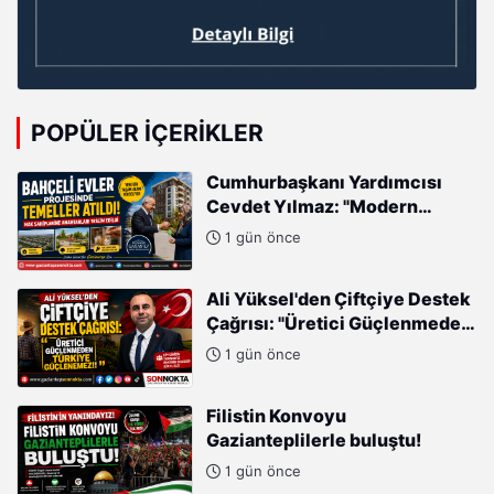
POPÜLER İÇERIKLER
Cumhurbaşkanı Yardımcısı
Cevdet Yılmaz: "Modern
Türkiye'nin İmarında
1 gün önce
Cumhurbaşkanımızın Büyük
Gayretleri Var"
Ali Yüksel'den Çiftçiye Destek
Çağrısı: "Üretici Güçlenmeden
Türkiye Güçlenemez!"
1 gün önce
Filistin Konvoyu
Gazianteplilerle buluştu!
1 gün önce