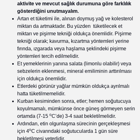
aktivite ve mevcut sağlık durumuna göre farklılık
gösterdiğini unutmayalım.
Artan et tüketimi ile, alınan doymuş yağ ve kolesterol
miktarı da artmaktadır. Bu yüzden tüketilecek et
miktarı ve pişirme tekniği oldukça önemlidir. Pişirme
tekniği olarak; kavurma, kızartma yöntemleri yerine
fırında, ızgarada veya haşlama şeklindeki pişirme
yöntemleri tercih edilmelidir.
Et yemeklerinin yanına salata (limonlu olabilir) veya
sebzelerin eklenmesi, mineral emiliminin arttırılması
için oldukça önemlidir.
Etlerdeki görünür yağlar mümkün oldukça ayrılmalı
hatta tüketilmemelidir.
Kurban kesiminden sonra, etler; hemen soğutucuya
koyulmamalı, mümkünse önce güneş görmeyen serin
o
ortamda (7-15
C’de) 3-4 saat bekletilmelidir.
Ardından, etin olgunlaşma sürecinin gerçekleşmesi
o
için 4
C civarındaki soğutucularda 1 gün süre
bekletilmesi yeterlidir.