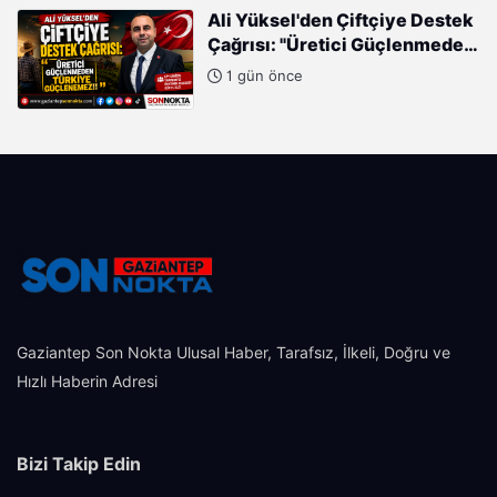
Gayretleri Var"
Ali Yüksel'den Çiftçiye Destek
Çağrısı: "Üretici Güçlenmeden
Türkiye Güçlenemez!"
1 gün önce
Gaziantep Son Nokta Ulusal Haber, Tarafsız, İlkeli, Doğru ve
Hızlı Haberin Adresi
Bizi Takip Edin