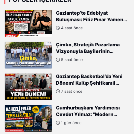
Gaziantep’te Edebiyat
Buluşması: Filiz Pınar Yamen
ve Faruk Yamen Okurlarıyla
4 saat önce
Buluşuyor
Çimko, Stratejik Pazarlama
Vizyonuyla Bayilerinin
Kurumsal Gelişimini
5 saat önce
Destekliyor
Gaziantep Basketbol’da Yeni
Dönem! Kulüp Şehitkamil
Belediyesi’ne Devredildi
7 saat önce
Cumhurbaşkanı Yardımcısı
Cevdet Yılmaz: "Modern
Türkiye'nin İmarında
1 gün önce
Cumhurbaşkanımızın Büyük