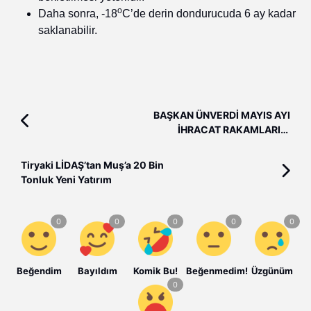
o
Daha sonra, -18
C’de derin dondurucuda 6 ay kadar
saklanabilir.
BAŞKAN ÜNVERDİ MAYIS AYI
İHRACAT RAKAMLARINI
DEĞERLENDİRDİ
Tiryaki LİDAŞ’tan Muş’a 20 Bin
Tonluk Yeni Yatırım
Beğendim
Bayıldım
Komik Bu!
Beğenmedim!
Üzgünüm