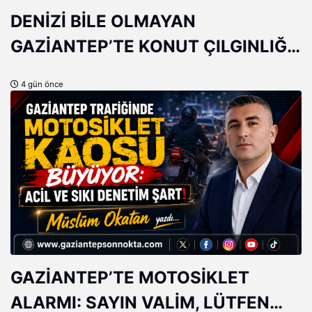
DENİZİ BİLE OLMAYAN
GAZİANTEP’TE KONUT ÇILGINLIĞI:
5 MİLYONLUK EV 10 MİLYON
4 gün önce
OLDU!
GAZİANTEP’TE MOTOSİKLET
ALARMI: SAYIN VALİM, LÜTFEN