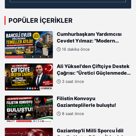
POPÜLER İÇERIKLER
Cumhurbaşkanı Yardımcısı
Cevdet Yılmaz: "Modern
Türkiye'nin İmarında
16 dakika önce
Cumhurbaşkanımızın Büyük
Gayretleri Var"
Ali Yüksel'den Çiftçiye Destek
Çağrısı: "Üretici Güçlenmeden
Türkiye Güçlenemez!"
3 saat önce
Filistin Konvoyu
Gazianteplilerle buluştu!
8 saat önce
Gaziantep'li Milli Sporcu İdil