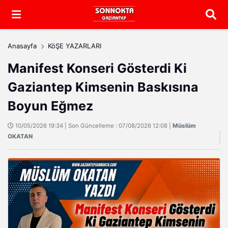
Arama
Anasayfa
KöŞE YAZARLARI
Manifest Konseri Gösterdi Ki
Gaziantep Kimsenin Baskısına
Boyun Eğmez
10/05/2026 19:34 | Son Güncelleme : 07/08/2026 12:08 |
Müslüm
OKATAN