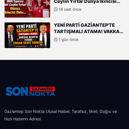
Ceylin Yırtar Dünya İkincisi
Oldu
18 saat önce
YENİ PARTİ GAZİANTEP'TE
TARTIŞMALI ATAMA! VAKKAS
AÇAR'IN YERİNE ERHAN DENİZ
1 gün önce
GÜNGÖR
Gaziantep Son Nokta Ulusal Haber, Tarafsız, İlkeli, Doğru ve
Hızlı Haberin Adresi