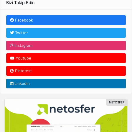
Sorularını Yanıtlamıyor?
Bizi Takip Edin
Facebook
Twitter
Instagram
Youtube
Pinterest
Linkedin