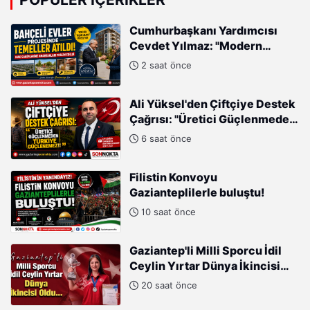
Cumhurbaşkanı Yardımcısı
Cevdet Yılmaz: "Modern
Türkiye'nin İmarında
2 saat önce
Cumhurbaşkanımızın Büyük
Gayretleri Var"
Ali Yüksel'den Çiftçiye Destek
Çağrısı: "Üretici Güçlenmeden
Türkiye Güçlenemez!"
6 saat önce
Filistin Konvoyu
Gazianteplilerle buluştu!
10 saat önce
Gaziantep'li Milli Sporcu İdil
Ceylin Yırtar Dünya İkincisi
Oldu
20 saat önce