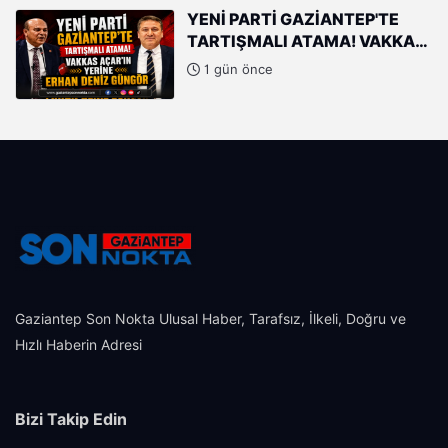
YENİ PARTİ GAZİANTEP'TE
TARTIŞMALI ATAMA! VAKKAS
AÇAR'IN YERİNE ERHAN DENİZ
1 gün önce
GÜNGÖR
Gaziantep Son Nokta Ulusal Haber, Tarafsız, İlkeli, Doğru ve
Hızlı Haberin Adresi
Bizi Takip Edin