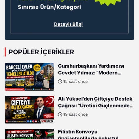
POPÜLER İÇERIKLER
Cumhurbaşkanı Yardımcısı
Cevdet Yılmaz: "Modern
Türkiye'nin İmarında
15 saat önce
Cumhurbaşkanımızın Büyük
Gayretleri Var"
Ali Yüksel'den Çiftçiye Destek
Çağrısı: "Üretici Güçlenmeden
Türkiye Güçlenemez!"
19 saat önce
Filistin Konvoyu
Gazianteplilerle buluştu!