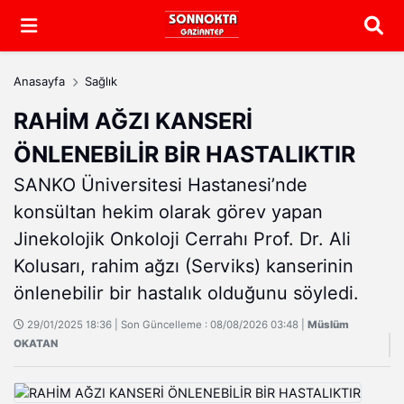
Arama
Anasayfa
Sağlık
RAHİM AĞZI KANSERİ
ÖNLENEBİLİR BİR HASTALIKTIR
SANKO Üniversitesi Hastanesi’nde
konsültan hekim olarak görev yapan
Jinekolojik Onkoloji Cerrahı Prof. Dr. Ali
Kolusarı, rahim ağzı (Serviks) kanserinin
önlenebilir bir hastalık olduğunu söyledi.
29/01/2025 18:36 | Son Güncelleme : 08/08/2026 03:48 |
Müslüm
OKATAN