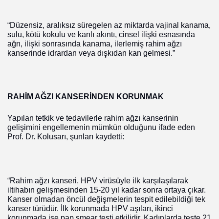
“Düzensiz, aralıksız süregelen az miktarda vajinal kanama,
sulu, kötü kokulu ve kanlı akıntı, cinsel ilişki esnasında
ağrı, ilişki sonrasında kanama, ilerlemiş rahim ağzı
kanserinde idrardan veya dışkıdan kan gelmesi.”
RAHİM AĞZI KANSERİNDEN KORUNMAK
Yapılan tetkik ve tedavilerle rahim ağzı kanserinin
gelişimini engellemenin mümkün olduğunu ifade eden
Prof. Dr. Kolusarı, şunları kaydetti:
“Rahim ağzı kanseri, HPV virüsüyle ilk karşılaşılarak
iltihabın gelişmesinden 15-20 yıl kadar sonra ortaya çıkar.
Kanser olmadan öncül değişmelerin tespit edilebildiği tek
kanser türüdür. İlk korunmada HPV aşıları, ikinci
korunmada ise pap smear testi etkilidir. Kadınlarda teste 21