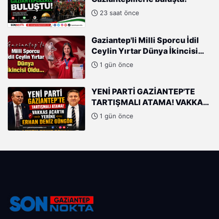
23 saat önce
Gaziantep'li Milli Sporcu İdil
Ceylin Yırtar Dünya İkincisi
Oldu
1 gün önce
YENİ PARTİ GAZİANTEP'TE
TARTIŞMALI ATAMA! VAKKAS
AÇAR'IN YERİNE ERHAN DENİZ
1 gün önce
GÜNGÖR