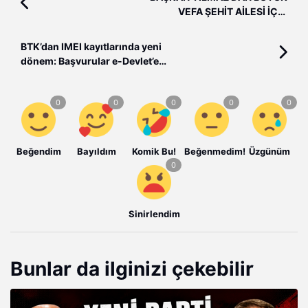
VEFA ŞEHİT AİLESİ İÇİN
HAZIRLANAN EV TESLİM EDİLDİ
BTK’dan IMEI kayıtlarında yeni
dönem: Başvurular e-Devlet’e
taşındı
Beğendim
Bayıldım
Komik Bu!
Beğenmedim!
Üzgünüm
Sinirlendim
Bunlar da ilginizi çekebilir