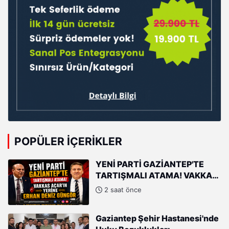
POPÜLER İÇERIKLER
YENİ PARTİ GAZİANTEP'TE
TARTIŞMALI ATAMA! VAKKAS
AÇAR'IN YERİNE ERHAN DENİZ
2 saat önce
GÜNGÖR
Gaziantep Şehir Hastanesi'nde