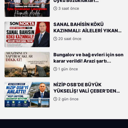
Uyku Bozuklukları
Laboratuvarı Hizmete Açıldı
3 saat önce
SANAL BAHİSİN KÖKÜ
KAZINMALI: AİLELERİ YIKAN
SANAL TUZAK!
20 saat önce
Bungalov ve bağ evleri için son
karar verildi! Arazi şartı...
1 gün önce
NİZİP OSB’DE BÜYÜK
YÜKSELİŞ! VALİ ÇEBER’DEN
SANAYİCİLERE ÖVGÜ
2 gün önce