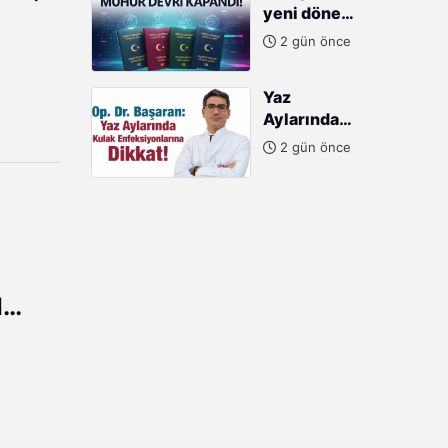
yeni dönem:
SANAYİCİLERE
Mühür devri
ÖVGÜ
2 gün önce
kapandı!
Yaz
Aylarında
Kulak
2 gün önce
Enfeksiyonlarına
Dikkat
I
I