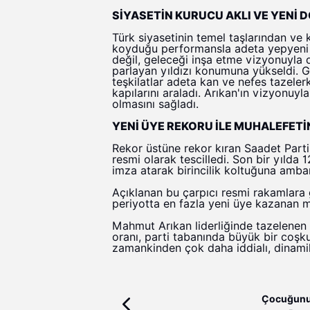
SİYASETİN KURUCU AKLI VE YENİ 
Türk siyasetinin temel taşlarından ve
koyduğu performansla adeta yepyeni bi
değil, geleceği inşa etme vizyonuyla 
parlayan yıldızı konumuna yükseldi. 
teşkilatlar adeta kan ve nefes tazeler
kapılarını araladı. Arıkan'ın vizyonu
olmasını sağladı.
YENİ ÜYE REKORU İLE MUHALEFETİ
Rekor üstüne rekor kıran Saadet Parti
resmi olarak tescilledi. Son bir yılda
imza atarak birincilik koltuğuna amb
Açıklanan bu çarpıcı resmi rakamlara gö
periyotta en fazla yeni üye kazanan m
Mahmut Arıkan liderliğinde tazelenen
oranı, parti tabanında büyük bir coşku 
zamankinden çok daha iddialı, dinami
Çocuğunu