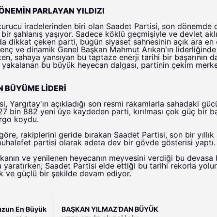
DÖNEMİN PARLAYAN YILDIZI
 kurucu iradelerinden biri olan Saadet Partisi, son dönemde 
r şahlanış yaşıyor. Sadece köklü geçmişiyle ve devlet aklı
da dikkat çeken parti, bugün siyaset sahnesinin açık ara en
Genç ve dinamik Genel Başkan Mahmut Arıkan'ın liderliğinde
ken, sahaya yansıyan bu taptaze enerji tarihi bir başarının d
yla yakalanan bu büyük heyecan dalgası, partinin çekim merk
N BÜYÜME LİDERİ
si, Yargıtay'ın açıkladığı son resmi rakamlarla sahadaki gü
 127 bin 882 yeni üye kaydeden parti, kırılması çok güç bir b
argo koydu.
re, rakiplerini geride bırakan Saadet Partisi, son bir yıllık
uhalefet partisi olarak adeta dev bir gövde gösterisi yaptı.
 kanın ve yenilenen heyecanın meyvesini verdiği bu devas
yaratırken; Saadet Partisi elde ettiği bu tarihi rekorla yolu
k ve güçlü bir şekilde devam ediyor.
zun En Büyük
BAŞKAN YILMAZ’DAN BÜYÜK