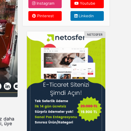
Instagram
Youtube
Pinterest
Linkedin
ez daha
i, üye