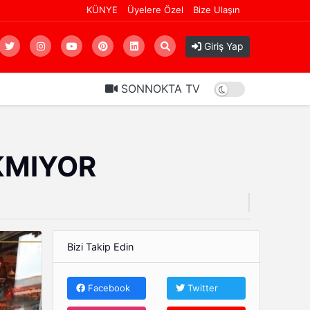
KÜNYE
Üyelere Özel
Bize Ulaşın
DENİZİ BİLE OLMAYAN GAZİANTEP’TE KONUT ÇILGINLIĞI: 5 MİLYONLUK EV 10 MİLYON OLDU!
Giriş Yap
SONNOKTA TV
AKMIYOR
Bizi Takip Edin
Facebook
Twitter