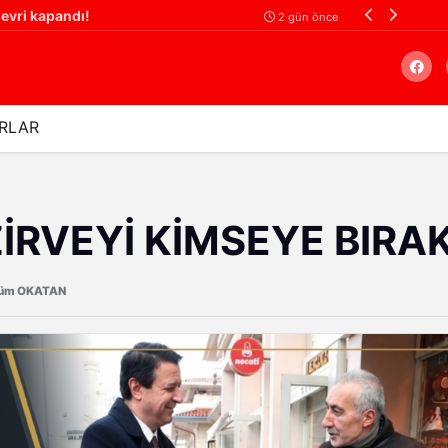
HÜSEYİN KIRAN’DAN MHP ŞEHİTKAMİL İLÇE BAŞKANI MEHMET DOĞAN’A HAYIRLI OLSUN ZİYARETİ
2 gün önce
RLAR
Arama
ZİRVEYİ KİMSEYE BIR
üm OKATAN