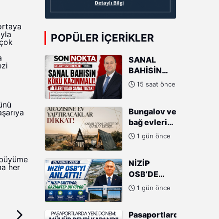
ortaya
yla
POPÜLER İÇERIKLER
 çok
a
SANAL
ezi
BAHİSİN
KÖKÜ
15 saat önce
KAZINMALI:
AİLELERİ
cünü
Bungalov ve
aşarıya
YIKAN
bağ evleri
SANAL
için son
TUZAK!
1 gün önce
karar
verildi!
a büyüme
NİZİP
Arazi şartı...
na her
OSB’DE
BÜYÜK
1 gün önce
YÜKSELİŞ!
VALİ
Pasaportlarda
ÇEBER’DEN