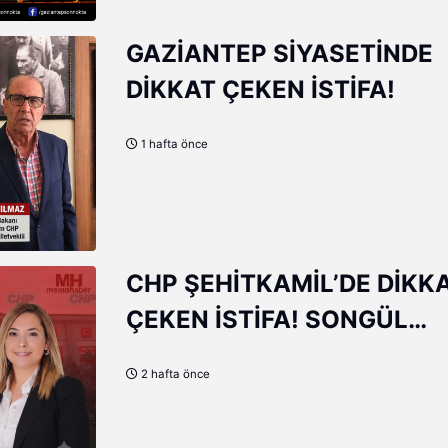
GAZİANTEP SİYASETİNDE
DİKKAT ÇEKEN İSTİFA!
1 hafta önce
CHP ŞEHİTKAMİL’DE DİKK
ÇEKEN İSTİFA! SONGÜL
YALÇIN: “YENİ YOLDA DE
2 hafta önce
EDECEĞİM”