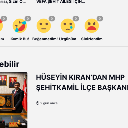
rısı, Sizin Ona
VEFA ŞEHİT AİLESİ İÇİN
İnanmanızdır
HAZIRLANAN EV TESLİM EDİLDİ
ım
Komik Bu!
Beğenmedim!
Üzgünüm
Sinirlendim
ebilir
HÜSEYİN KIRAN’DAN MHP
ŞEHİTKAMİL İLÇE BAŞKAN
MEHMET DOĞAN’A HAYIRL
2 gün önce
OLSUN ZİYARETİ