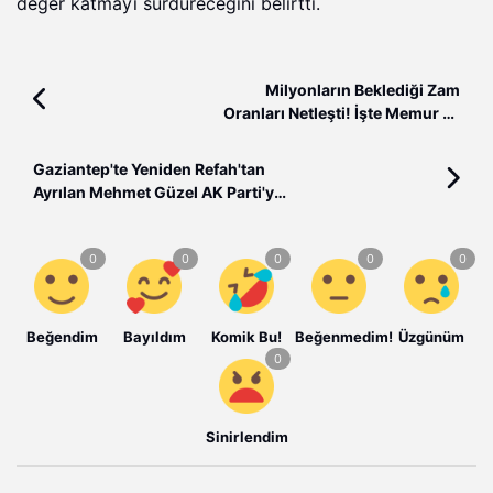
değer katmayı sürdüreceğini belirtti.
Milyonların Beklediği Zam
Oranları Netleşti! İşte Memur ve
Emeklinin Yeni Maaş Zammı
Gaziantep'te Yeniden Refah'tan
Ayrılan Mehmet Güzel AK Parti'ye
Katıldı
Beğendim
Bayıldım
Komik Bu!
Beğenmedim!
Üzgünüm
Sinirlendim