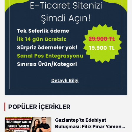
POPÜLER İÇERIKLER
Gaziantep’te Edebiyat
Buluşması: Filiz Pınar Yamen