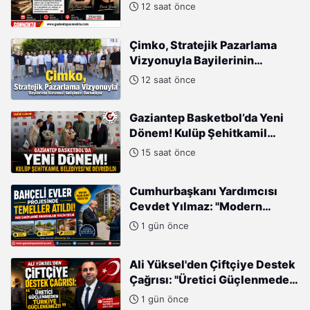
ve Faruk Yamen Okurlarıyla
12 saat önce
Buluşuyor
Çimko, Stratejik Pazarlama
Vizyonuyla Bayilerinin
Kurumsal Gelişimini
12 saat önce
Destekliyor
Gaziantep Basketbol’da Yeni
Dönem! Kulüp Şehitkamil
Belediyesi’ne Devredildi
15 saat önce
Cumhurbaşkanı Yardımcısı
Cevdet Yılmaz: "Modern
Türkiye'nin İmarında
1 gün önce
Cumhurbaşkanımızın Büyük
Gayretleri Var"
Ali Yüksel'den Çiftçiye Destek
Çağrısı: "Üretici Güçlenmeden
Türkiye Güçlenemez!"
1 gün önce