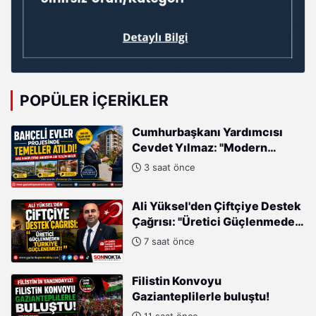
POPÜLER İÇERIKLER
Cumhurbaşkanı Yardımcısı
Cevdet Yılmaz: "Modern
Türkiye'nin İmarında
3 saat önce
Cumhurbaşkanımızın Büyük
Gayretleri Var"
Ali Yüksel'den Çiftçiye Destek
Çağrısı: "Üretici Güçlenmeden
Türkiye Güçlenemez!"
7 saat önce
Filistin Konvoyu
Gazianteplilerle buluştu!