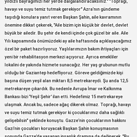
yıldızlı bayrağımızı her yerde dalgalandıracaksınız." "Toprağı,
havayı ve suyu temiz tutmak gerekiyor" Azra’nın gündeme
taşıdığı konulara yanıt veren Başkan Şahin, aile kavramının
önemine dikkat çekerek, "Aile bizim için küçük bir devlet, devlet
büyük bir ailedir. Bu şehir de kendi içinde çok güzel bir aile. Aile
Yılı kapsamında önümüzdeki ay aile haftasında açıklayacağımız
özel bir paket hazırlıyoruz. Yaşlılarımızın bakım ihtiyaçları için
yeni bir rehabilitasyon merkezi açıyoruz. Ayrıca emekliler
lokalini de yakında hizmete sunacağız. Her yaş grubunun mutlu
olduğu bir Gaziantep hedefliyoruz. Göreve geldiğimizde kişi
başına düşen yeşil alan miktarı 8,5 metrekareydi. Şu anda 12,5
metrekareye çıkardık. Bu nedenle Avrupa İmar ve Kalkınma
Bankası bizi 'Yeşil Şehir' ilan etti. Hedefimiz 15 metrekareye
ulaşmak. Ancak bu, sadece ağaç dikerek olmaz. Toprağı, havayı
ve suyu temiz tutmak gerekiyor ki çocuklarımız daha sağlıklı
gelişebilsin" şeklinde konuştu. Gazze’nin çocuklarının hakkını
Gazi’nin çocukları koruyacak Başkan Şahin konuşmasının
sonunda Gazze’de yaşanan insanlık dramına da değinerek, "Bu