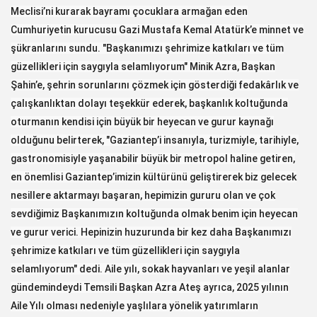
Meclisi’ni kurarak bayramı çocuklara armağan eden
Cumhuriyetin kurucusu Gazi Mustafa Kemal Atatürk’e minnet ve
şükranlarını sundu. "Başkanımızı şehrimize katkıları ve tüm
güzellikleri için saygıyla selamlıyorum" Minik Azra, Başkan
Şahin’e, şehrin sorunlarını çözmek için gösterdiği fedakârlık ve
çalışkanlıktan dolayı teşekkür ederek, başkanlık koltuğunda
oturmanın kendisi için büyük bir heyecan ve gurur kaynağı
olduğunu belirterek, "Gaziantep’i insanıyla, turizmiyle, tarihiyle,
gastronomisiyle yaşanabilir büyük bir metropol haline getiren,
en önemlisi Gaziantep’imizin kültürünü geliştirerek biz gelecek
nesillere aktarmayı başaran, hepimizin gururu olan ve çok
sevdiğimiz Başkanımızın koltuğunda olmak benim için heyecan
ve gurur verici. Hepinizin huzurunda bir kez daha Başkanımızı
şehrimize katkıları ve tüm güzellikleri için saygıyla
selamlıyorum" dedi. Aile yılı, sokak hayvanları ve yeşil alanlar
gündemindeydi Temsili Başkan Azra Ateş ayrıca, 2025 yılının
Aile Yılı olması nedeniyle yaşlılara yönelik yatırımların