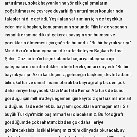
artırılması, sokak hayvanlarına yönelik çalışmaların
çoğaltılması ve çevreye duyarlılığın artırılması konularında
taleplerini dile getirdi. Yeşil alan yatırımları için de teşekkür
eden minik başkan, konuşmasının sonunda Filistin’de yaşanan
insanlık dramına dikkat çekerek savaşın son bulması ve
çocukların ölmemesi için çağrıda bulundu. "Bu bir bayrak yarışı"
Minik Azra’nın konuşmasını dikkatle dinleyen Başkan Fatma
Şahin, Gaziantep’in birçok alanda başarıya ulaşması için
çalışmalarını sürdürdüklerini belirterek şunları söyledi: "Bu bir
bayrak yarışı. Azra kardeşimiz, geleceğin başkanı, devlet adamı,
bilim, kültür ve sanat insanı olarak bu bayrağı alıp bizden çok
daha ileriye taşıyacak. Gazi Mustafa Kemal Atatürk de bunu
gördüğü için milli iradeyi, egemenliğin kayıtsız şartsız millete ait
olduğunu ifade ederek bu bayramı çocuklara armağan etti. Siz
büyük Türkiye'mizin baş mimarları olacaksınız. Bu fotoğrafı
gördüğümde çok rahatım; bizden çok daha ileriye
götüreceksiniz. İstiklal Marşımızı tüm dünyada okutacak, ay