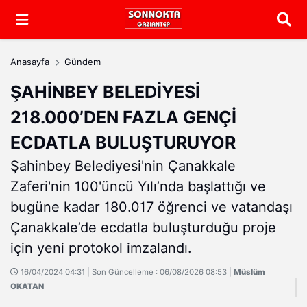
Arama
Anasayfa
Gündem
ŞAHİNBEY BELEDİYESİ
218.000’DEN FAZLA GENÇİ
ECDATLA BULUŞTURUYOR
Şahinbey Belediyesi'nin Çanakkale
Zaferi'nin 100'üncü Yılı’nda başlattığı ve
bugüne kadar 180.017 öğrenci ve vatandaşı
Çanakkale’de ecdatla buluşturduğu proje
için yeni protokol imzalandı.
16/04/2024 04:31 | Son Güncelleme : 06/08/2026 08:53 |
Müslüm
OKATAN