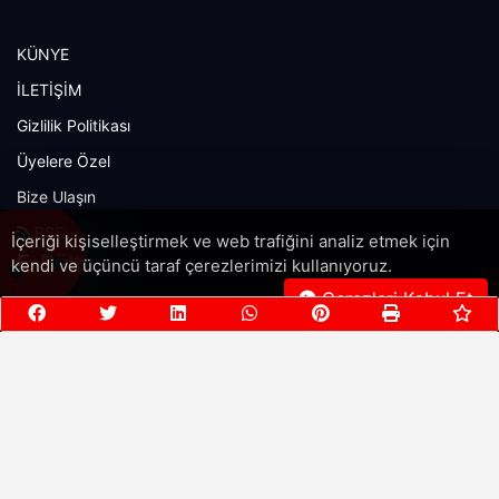
KÜNYE
İLETİŞİM
Gizlilik Politikası
Üyelere Özel
Bize Ulaşın
RSS
İçeriği kişiselleştirmek ve web trafiğini analiz etmek için
E-Bülten
kendi ve üçüncü taraf çerezlerimizi kullanıyoruz.
Çerezleri Kabul Et
Son güncellemeleri almak için posta listemize abone olun!
Şimdi abone olun!