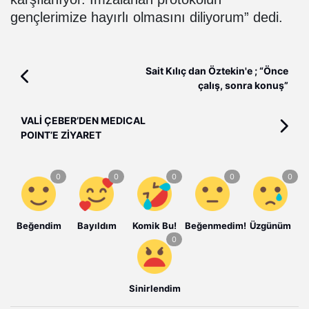
gençlerimize hayırlı olmasını diliyorum” dedi.
Sait Kılıç dan Öztekin'e ; “Önce
çalış, sonra konuş”
VALİ ÇEBER’DEN MEDICAL
POINT’E ZİYARET
Beğendim
Bayıldım
Komik Bu!
Beğenmedim!
Üzgünüm
Sinirlendim