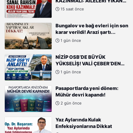
KAZINMALI: AİLELERİ YIKAN
SANAL TUZAK!
15 saat önce
Bungalov ve bağ evleri için son
karar verildi! Arazi şartı...
1 gün önce
NİZİP OSB’DE BÜYÜK
YÜKSELİŞ! VALİ ÇEBER’DEN
SANAYİCİLERE ÖVGÜ
1 gün önce
Pasaportlarda yeni dönem:
Mühür devri kapandı!
2 gün önce
Yaz Aylarında Kulak
Enfeksiyonlarına Dikkat