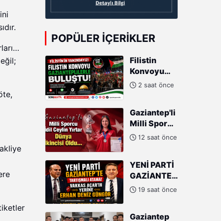
ini
dır.
POPÜLER İÇERIKLER
ları…
Filistin
eğil;
Konvoyu
Gazianteplilerle
2 saat önce
buluştu!
öte,
Gaziantep'li
Milli Sporcu
İdil Ceylin
12 saat önce
Yırtar
akliye
Dünya
YENİ PARTİ
İkincisi
ere
GAZİANTEP'TE
Oldu
TARTIŞMALI
19 saat önce
ATAMA!
iketler
VAKKAS
Gaziantep
AÇAR'IN