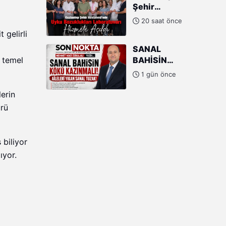
Şehir
YERİNE
Hastanesi'nde
ERHAN
20 saat önce
Uyku
DENİZ
 gelirli
Bozuklukları
GÜNGÖR
SANAL
Laboratuvarı
BAHİSİN
k temel
Hizmete
KÖKÜ
Açıldı
1 gün önce
KAZINMALI:
AİLELERİ
lerin
YIKAN
ürü
SANAL
TUZAK!
biliyor
ıyor.