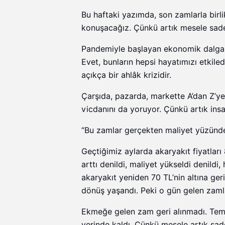
Bu haftaki yazımda, son zamlarla birli
konuşacağız. Çünkü artık mesele sad
Pandemiyle başlayan ekonomik dalgala
Evet, bunların hepsi hayatımızı etkil
açıkça bir ahlâk krizidir.
Çarşıda, pazarda, markette A’dan Z’ye
vicdanını da yoruyor. Çünkü artık ins
“Bu zamlar gerçekten maliyet yüzünden 
Geçtiğimiz aylarda akaryakıt fiyatları
arttı denildi, maliyet yükseldi denildi
akaryakıt yeniden 70 TL’nin altına ger
dönüş yaşandı. Peki o gün gelen zamla
Ekmeğe gelen zam geri alınmadı. Temel
yerinde kaldı. Çünkü mesele artık sad