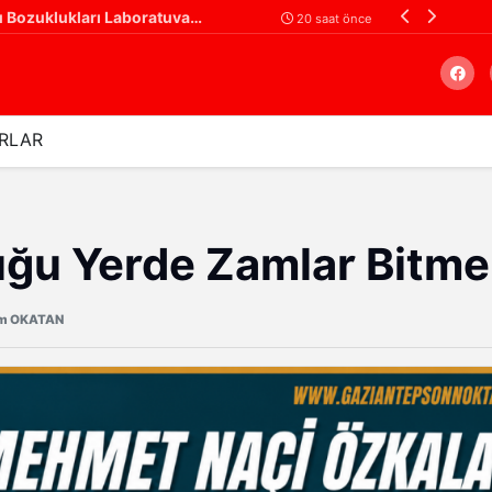
Gaziantep Şehir Hastanesi'nde Uyku Bozuklukları Laboratuvarı Hizmete Açıldı
20 saat önce
RLAR
Arama
uğu Yerde Zamlar Bitme
m OKATAN