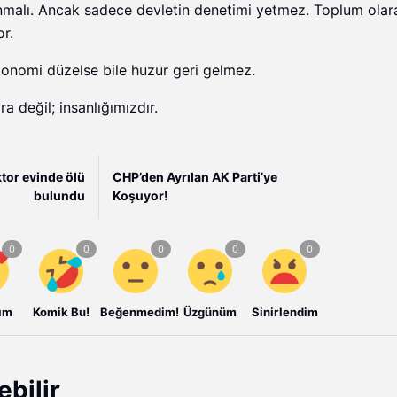
anmalı. Ancak sadece devletin denetimi yetmez. Toplum olar
r.
onomi düzelse bile huzur geri gelmez.
 değil; insanlığımızdır.
tor evinde ölü
CHP’den Ayrılan AK Parti’ye
bulundu
Koşuyor!
ım
Komik Bu!
Beğenmedim!
Üzgünüm
Sinirlendim
ebilir