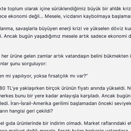
kte toplum olarak içine sürüklendiğimiz büyük bir ahlâk kriz
ece ekonomi değil… Mesele, vicdanın kaybolmaya başlaması
nma, savaşlarla büyüyen enerji krizi ve yükselen döviz kur
edi. Ancak bugün yaşadığımız mesele artık sadece ekonomi d
 her ürüne gelen zamlar artık vatandaşın belini bükmekten 
anlar şunu sorguluyor:
mi yapılıyor, yoksa fırsatçılık mı var?”
 80 TL’ye yaklaşırken birçok ürünün fiyatı anında yükseldi. N
, herkes bunu bir yere kadar anlayışla karşıladı. Ancak bugün
iledi. İran-İsrail-Amerika gerilimi başlamadan önceki seviyel
rın hangisi geri çekildi?
 gıda ürünlerinde bir indirim olmadı. Market raflarındaki et
ece maliyet değil; mesele, fırsatı bulan herkesin vatandaşa