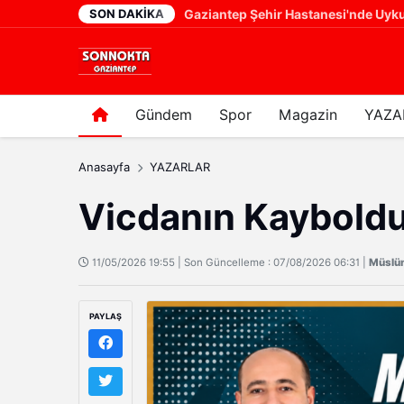
SON DAKIKA
YENİ PARTİ GAZİANTEP'TE TARTIŞMALI ATAMA! VAKKAS AÇAR'IN YERİNE ERHAN DENİZ GÜNGÖR
19 saat önce
Gündem
Spor
Magazin
YAZA
Anasayfa
YAZARLAR
Vicdanın Kaybold
11/05/2026 19:55 | Son Güncelleme : 07/08/2026 06:31 |
Müslü
PAYLAŞ