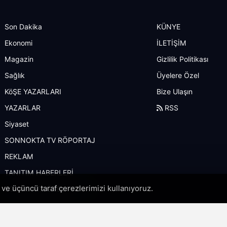
Son Dakika
KÜNYE
Ekonomi
İLETİŞİM
Magazin
Gizlilik Politikası
Sağlık
Üyelere Özel
KöŞE YAZARLARI
Bize Ulaşın
YAZARLAR
RSS
Siyaset
SONNOKTA TV RÖPORTAJ
REKLAM
TANITIM HABERLERİ
i ve üçüncü taraf çerezlerimizi kullanıyoruz.
SONNOKTA ÖZEL HABER