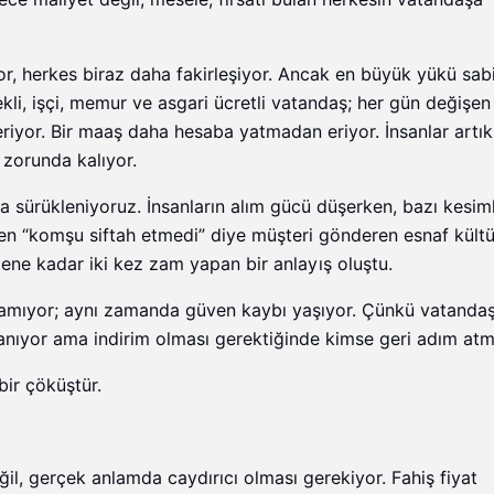
r, herkes biraz daha fakirleşiyor. Ancak en büyük yükü sabit
kli, işçi, memur ve asgari ücretli vatandaş; her gün değişen
eriyor. Bir maaş daha hesaba yatmadan eriyor. İnsanlar artı
 zorunda kalıyor.
a sürükleniyoruz. İnsanların alım gücü düşerken, bazı kesim
den “komşu siftah etmedi” diye müşteri gönderen esnaf kült
lene kadar iki kez zam yapan bir anlayış oluştu.
şamıyor; aynı zamanda güven kaybı yaşıyor. Çünkü vatandaş 
anıyor ama indirim olması gerektiğinde kimse geri adım atm
bir çöküştür.
il, gerçek anlamda caydırıcı olması gerekiyor. Fahiş fiyat