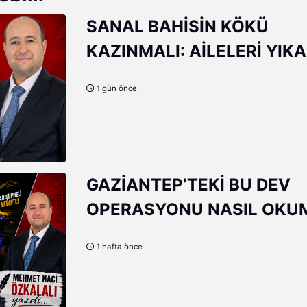
SANAL BAHİSİN KÖKÜ
KAZINMALI: AİLELERİ YIK
SANAL TUZAK!
1 gün önce
GAZİANTEP’TEKİ BU DEV
OPERASYONU NASIL OKU
GEREK?
1 hafta önce