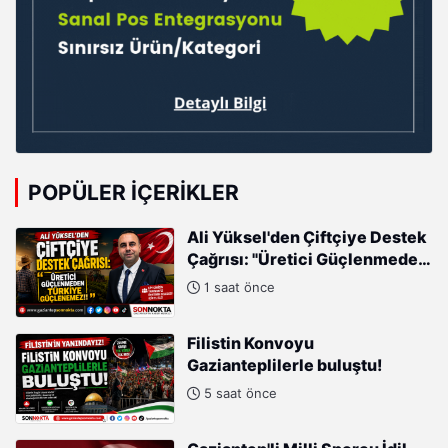
POPÜLER İÇERIKLER
Ali Yüksel'den Çiftçiye Destek
Çağrısı: "Üretici Güçlenmeden
Türkiye Güçlenemez!"
1 saat önce
Filistin Konvoyu
Gazianteplilerle buluştu!
5 saat önce