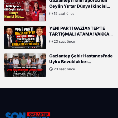
Gaziantep'li Milli Sporcu İdil
Ceylin Yırtar Dünya İkincisi
Oldu
15 saat önce
YENİ PARTİ GAZİANTEP'TE
TARTIŞMALI ATAMA! VAKKAS
AÇAR'IN YERİNE ERHAN DENİZ
23 saat önce
GÜNGÖR
Gaziantep Şehir Hastanesi'nde
Uyku Bozuklukları
Laboratuvarı Hizmete Açıldı
23 saat önce