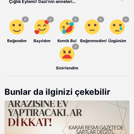
Çığlık Eylemi! Gazi’nin anneleri
Gazze’nin anneleriyle el ele…
Beğendim
Bayıldım
Komik Bu!
Beğenmedim!
Üzgünüm
Sinirlendim
Bunlar da ilginizi çekebilir