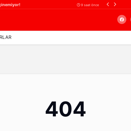
çinemiyor!
9 saat önce
RLAR
Arama
404