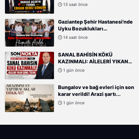
AÇAR'IN YERİNE ERHAN DENİZ
13 saat önce
GÜNGÖR
Gaziantep Şehir Hastanesi'nde
Uyku Bozuklukları
Laboratuvarı Hizmete Açıldı
14 saat önce
SANAL BAHİSİN KÖKÜ
KAZINMALI: AİLELERİ YIKAN
SANAL TUZAK!
1 gün önce
Bungalov ve bağ evleri için son
karar verildi! Arazi şartı...
1 gün önce