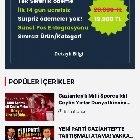
POPÜLER İÇERIKLER
Gaziantep'li Milli Sporcu İdil
Ceylin Yırtar Dünya İkincisi
Oldu
6 saat önce
YENİ PARTİ GAZİANTEP'TE
TARTIŞMALI ATAMA! VAKKAS