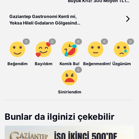
Büyük Kriz! 300 Milyon TL’lik
Vurgun İddiası
Gaziantep Gastronomi Kenti mi,
Yoksa Hileli Gıdaların Gölgesinde
Bir Şehir mi?
Beğendim
Bayıldım
Komik Bu!
Beğenmedim!
Üzgünüm
Sinirlendim
Bunlar da ilginizi çekebilir