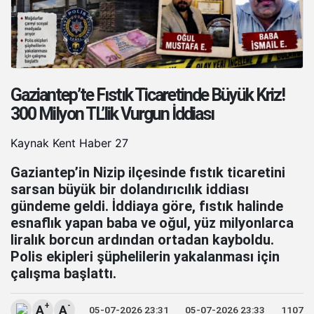
Gaziantep’te Fıstık Ticaretinde Büyük Kriz!
300 Milyon TL’lik Vurgun İddiası
Kaynak Kent Haber 27
Gaziantep’in Nizip ilçesinde fıstık ticaretini
sarsan büyük bir dolandırıcılık iddiası
gündeme geldi. İddiaya göre, fıstık halinde
esnaflık yapan baba ve oğul, yüz milyonlarca
liralık borcun ardından ortadan kayboldu.
Polis ekipleri şüphelilerin yakalanması için
çalışma başlattı.
+
-
A
A
05-07-2026 23:31
05-07-2026 23:33
1107