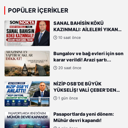
POPÜLER İÇERIKLER
SANAL BAHİSİN KÖKÜ
KAZINMALI: AİLELERİ YIKAN
SANAL TUZAK!
10 saat önce
Bungalov ve bağ evleri için son
karar verildi! Arazi şartı...
20 saat önce
NİZİP OSB’DE BÜYÜK
YÜKSELİŞ! VALİ ÇEBER’DEN
SANAYİCİLERE ÖVGÜ
1 gün önce
Pasaportlarda yeni dönem:
Mühür devri kapandı!