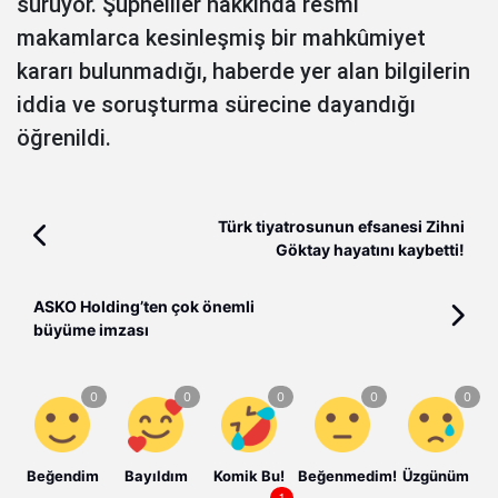
sürüyor. Şüpheliler hakkında resmi
makamlarca kesinleşmiş bir mahkûmiyet
kararı bulunmadığı, haberde yer alan bilgilerin
iddia ve soruşturma sürecine dayandığı
öğrenildi.
Türk tiyatrosunun efsanesi Zihni
Göktay hayatını kaybetti!
ASKO Holding’ten çok önemli
büyüme imzası
Beğendim
Bayıldım
Komik Bu!
Beğenmedim!
Üzgünüm