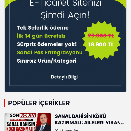
POPÜLER İÇERIKLER
SANAL BAHİSİN KÖKÜ
KAZINMALI: AİLELERİ YIKAN
SANAL TUZAK!
15 saat önce