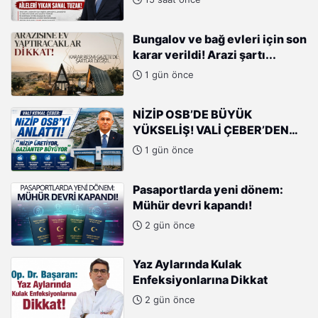
Bungalov ve bağ evleri için son
karar verildi! Arazi şartı...
1 gün önce
NİZİP OSB’DE BÜYÜK
YÜKSELİŞ! VALİ ÇEBER’DEN
SANAYİCİLERE ÖVGÜ
1 gün önce
Pasaportlarda yeni dönem:
Mühür devri kapandı!
2 gün önce
Yaz Aylarında Kulak
Enfeksiyonlarına Dikkat
2 gün önce