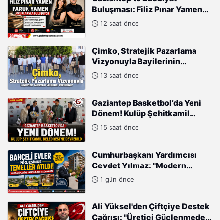
Buluşması: Filiz Pınar Yamen
ve Faruk Yamen Okurlarıyla
12 saat önce
Buluşuyor
Çimko, Stratejik Pazarlama
Vizyonuyla Bayilerinin
Kurumsal Gelişimini
13 saat önce
Destekliyor
Gaziantep Basketbol’da Yeni
Dönem! Kulüp Şehitkamil
Belediyesi’ne Devredildi
15 saat önce
Cumhurbaşkanı Yardımcısı
Cevdet Yılmaz: "Modern
Türkiye'nin İmarında
1 gün önce
Cumhurbaşkanımızın Büyük
Gayretleri Var"
Ali Yüksel'den Çiftçiye Destek
Çağrısı: "Üretici Güçlenmeden