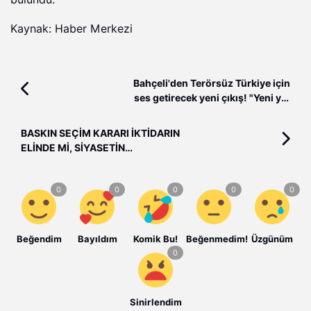
Kaynak: Haber Merkezi
Bahçeli'den Terörsüz Türkiye için
ses getirecek yeni çıkış! "Yeni yol
haritasına ihtiyaç var"
BASKIN SEÇİM KARARI İKTİDARIN
ELİNDE Mİ, SİYASETİN
DENGELERİNDE Mİ?
Beğendim
Bayıldım
Komik Bu!
Beğenmedim!
Üzgünüm
Sinirlendim