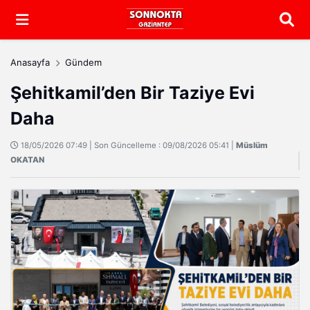
Arama
Anasayfa
Gündem
Şehitkamil’den Bir Taziye Evi
Daha
18/05/2026 07:49 | Son Güncelleme : 09/08/2026 05:41 |
Müslüm
OKATAN