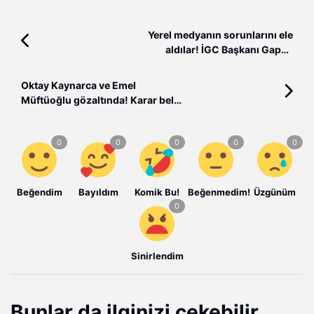
Yerel medyanın sorunlarını ele
aldılar! İGC Başkanı Gappi:
Çaycıya, pilavcıya, influencerlara
‘gazeteci’ diyoruz
Oktay Kaynarca ve Emel
Müftüoğlu gözaltında! Karar belli
oldu
Beğendim
Bayıldım
Komik Bu!
Beğenmedim!
Üzgünüm
Sinirlendim
Bunlar da ilginizi çekebilir