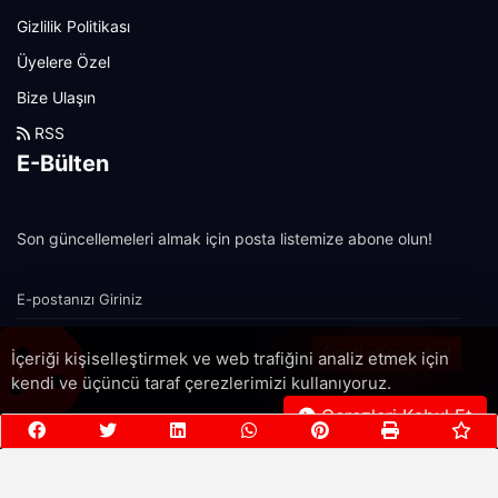
Gizlilik Politikası
Üyelere Özel
Bize Ulaşın
RSS
E-Bülten
Son güncellemeleri almak için posta listemize abone olun!
Şimdi abone olun!
İçeriği kişiselleştirmek ve web trafiğini analiz etmek için
kendi ve üçüncü taraf çerezlerimizi kullanıyoruz.
Çerezleri Kabul Et
Copyright 2022© - Allright reserved.