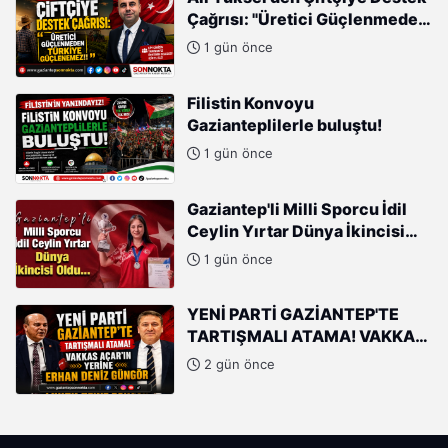
Çağrısı: "Üretici Güçlenmeden
Türkiye Güçlenemez!"
1 gün önce
Filistin Konvoyu
Gazianteplilerle buluştu!
1 gün önce
Gaziantep'li Milli Sporcu İdil
Ceylin Yırtar Dünya İkincisi
Oldu
1 gün önce
YENİ PARTİ GAZİANTEP'TE
TARTIŞMALI ATAMA! VAKKAS
AÇAR'IN YERİNE ERHAN DENİZ
2 gün önce
GÜNGÖR