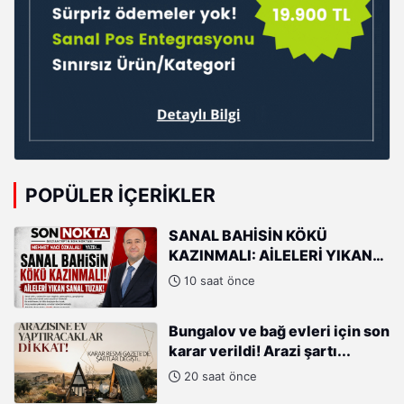
POPÜLER İÇERIKLER
SANAL BAHİSİN KÖKÜ
KAZINMALI: AİLELERİ YIKAN
SANAL TUZAK!
10 saat önce
Bungalov ve bağ evleri için son
karar verildi! Arazi şartı...
20 saat önce