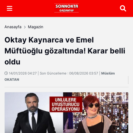
Arama
Anasayfa
Magazin
Oktay Kaynarca ve Emel
Müftüoğlu gözaltında! Karar belli
oldu
14/01/2026 04:27 | Son Güncelleme : 06/08/2026 03:57 |
Müslüm
OKATAN