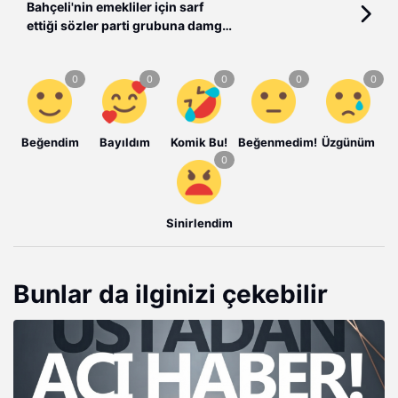
Bahçeli'nin emekliler için sarf
ettiği sözler parti grubuna damga
vurdu
Beğendim
Bayıldım
Komik Bu!
Beğenmedim!
Üzgünüm
Sinirlendim
Bunlar da ilginizi çekebilir