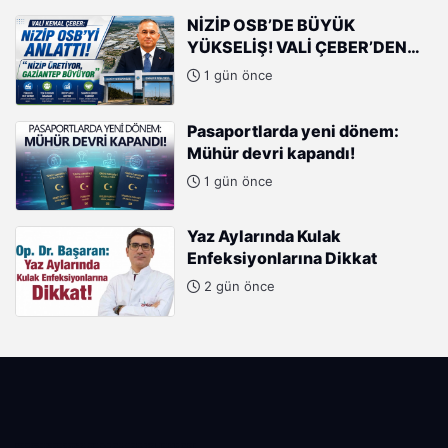
NİZİP OSB’DE BÜYÜK
YÜKSELİŞ! VALİ ÇEBER’DEN
SANAYİCİLERE ÖVGÜ
1 gün önce
Pasaportlarda yeni dönem:
Mühür devri kapandı!
1 gün önce
Yaz Aylarında Kulak
Enfeksiyonlarına Dikkat
2 gün önce