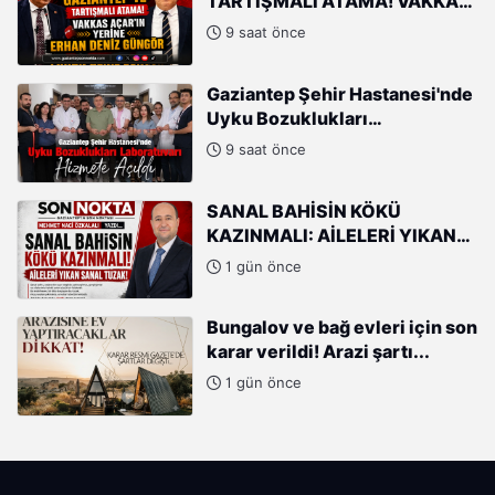
TARTIŞMALI ATAMA! VAKKAS
AÇAR'IN YERİNE ERHAN DENİZ
9 saat önce
GÜNGÖR
Gaziantep Şehir Hastanesi'nde
Uyku Bozuklukları
Laboratuvarı Hizmete Açıldı
9 saat önce
SANAL BAHİSİN KÖKÜ
KAZINMALI: AİLELERİ YIKAN
SANAL TUZAK!
1 gün önce
Bungalov ve bağ evleri için son
karar verildi! Arazi şartı...
1 gün önce