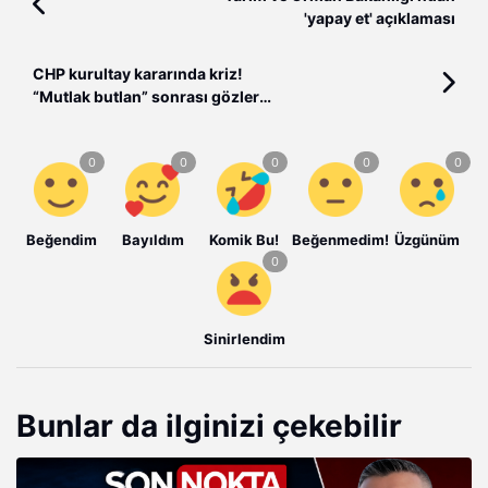
'yapay et' açıklaması
CHP kurultay kararında kriz!
“Mutlak butlan” sonrası gözler
Kılıçdaroğlu ve Özel’de...
Beğendim
Bayıldım
Komik Bu!
Beğenmedim!
Üzgünüm
Sinirlendim
Bunlar da ilginizi çekebilir