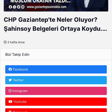
CHP Gaziantep'te Neler Oluyor?
Şahinsoy Belgeleri Ortaya Koydu...
Vakkas Açar Neden Basın
2 hafta önce
Toplantısı Düzenleyip Kamuoyunun
Sorularını Yanıtlamıyor?
Bizi Takip Edin
Facebook
Twitter
Instagram
Youtube