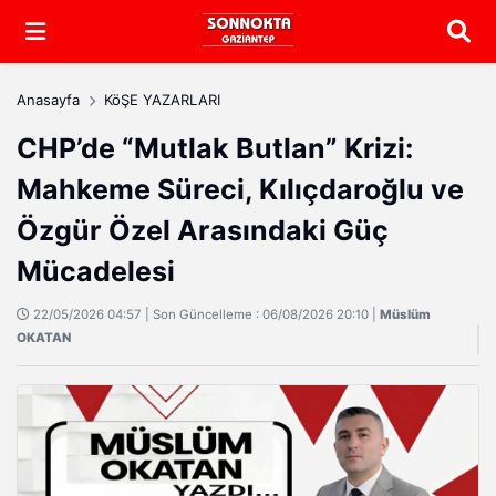
Arama
Anasayfa
KöŞE YAZARLARI
CHP’de “Mutlak Butlan” Krizi:
Mahkeme Süreci, Kılıçdaroğlu ve
Özgür Özel Arasındaki Güç
Mücadelesi
22/05/2026 04:57 | Son Güncelleme : 06/08/2026 20:10 |
Müslüm
OKATAN