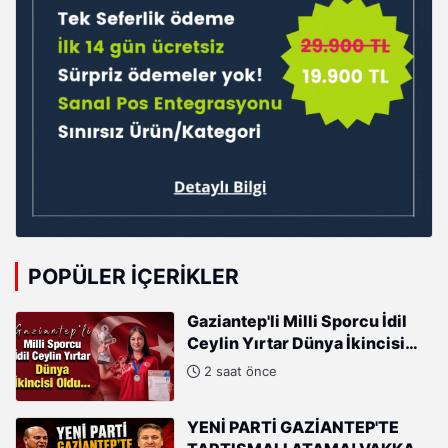
POPÜLER İÇERIKLER
Gaziantep'li Milli Sporcu İdil
Ceylin Yırtar Dünya İkincisi
Oldu
2 saat önce
YENİ PARTİ GAZİANTEP'TE