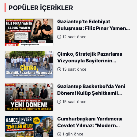
POPÜLER İÇERIKLER
Gaziantep’te Edebiyat
Buluşması: Filiz Pınar Yamen
ve Faruk Yamen Okurlarıyla
12 saat önce
Buluşuyor
Çimko, Stratejik Pazarlama
Vizyonuyla Bayilerinin
Kurumsal Gelişimini
13 saat önce
Destekliyor
Gaziantep Basketbol’da Yeni
Dönem! Kulüp Şehitkamil
Belediyesi’ne Devredildi
15 saat önce
Cumhurbaşkanı Yardımcısı
Cevdet Yılmaz: "Modern
Türkiye'nin İmarında
1 gün önce