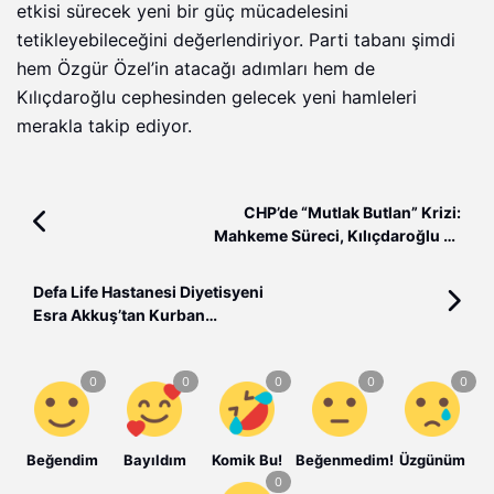
etkisi sürecek yeni bir güç mücadelesini
tetikleyebileceğini değerlendiriyor. Parti tabanı şimdi
hem Özgür Özel’in atacağı adımları hem de
Kılıçdaroğlu cephesinden gelecek yeni hamleleri
merakla takip ediyor.
CHP’de “Mutlak Butlan” Krizi:
Mahkeme Süreci, Kılıçdaroğlu ve
Özgür Özel Arasındaki Güç
Mücadelesi
Defa Life Hastanesi Diyetisyeni
Esra Akkuş’tan Kurban
Bayramı’nda doğru beslenme
uyarıları
Beğendim
Bayıldım
Komik Bu!
Beğenmedim!
Üzgünüm