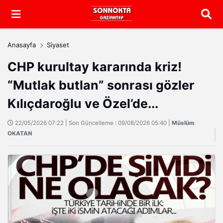
Arama
Anasayfa
Siyaset
CHP kurultay kararında kriz!
“Mutlak butlan” sonrası gözler
Kılıçdaroğlu ve Özel’de...
22/05/2026 07:22 | Son Güncelleme : 09/08/2026 05:40 |
Müslüm
OKATAN