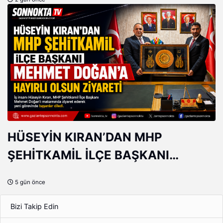
GÜNGÖR
HÜSEYİN KIRAN’DAN MHP
ŞEHİTKAMİL İLÇE BAŞKANI
MEHMET DOĞAN’A HAYIRLI OLSUN
5 gün önce
ZİYARETİ
Bizi Takip Edin