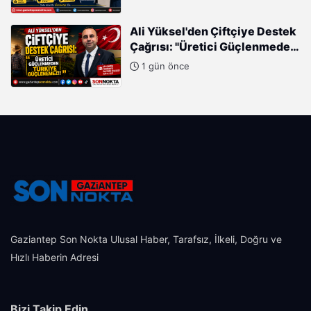
Cumhurbaşkanımızın Büyük
Gayretleri Var"
Ali Yüksel'den Çiftçiye Destek
Çağrısı: "Üretici Güçlenmeden
Türkiye Güçlenemez!"
1 gün önce
Gaziantep Son Nokta Ulusal Haber, Tarafsız, İlkeli, Doğru ve
Hızlı Haberin Adresi
Bizi Takip Edin