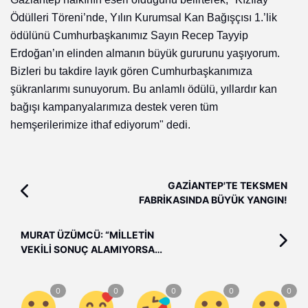
Ödülleri Töreni’nde, Yılın Kurumsal Kan Bağışçısı 1.’lik
ödülünü Cumhurbaşkanımız Sayın Recep Tayyip
Erdoğan’ın elinden almanın büyük gururunu yaşıyorum.
Bizleri bu takdire layık gören Cumhurbaşkanımıza
şükranlarımı sunuyorum. Bu anlamlı ödülü, yıllardır kan
bağışı kampanyalarımıza destek veren tüm
hemşerilerimize ithaf ediyorum" dedi.
GAZİANTEP'TE TEKSMEN
FABRİKASINDA BÜYÜK YANGIN!
MURAT ÜZÜMCÜ: “MİLLETİN
VEKİLİ SONUÇ ALAMIYORSA
SİSTEM TIKANMIŞTIR