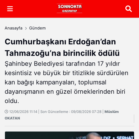
Arama
Anasayfa
Gündem
Cumhurbaşkanı Erdoğan’dan
Tahmazoğu’na birincilik ödülü
Şahinbey Belediyesi tarafından 17 yıldır
kesintisiz ve büyük bir titizlikle sürdürülen
kan bağışı kampanyaları, toplumsal
dayanışmanın en güzel örneklerinden biri
oldu.
12/06/2026 11:14 | Son Güncelleme : 09/08/2026 07:28 |
Müslüm
OKATAN