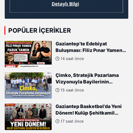
POPÜLER İÇERIKLER
Gaziantep’te Edebiyat
Buluşması: Filiz Pınar Yamen
ve Faruk Yamen Okurlarıyla
14 saat önce
Buluşuyor
Çimko, Stratejik Pazarlama
Vizyonuyla Bayilerinin
Kurumsal Gelişimini
15 saat önce
Destekliyor
Gaziantep Basketbol’da Yeni
Dönem! Kulüp Şehitkamil
Belediyesi’ne Devredildi
17 saat önce