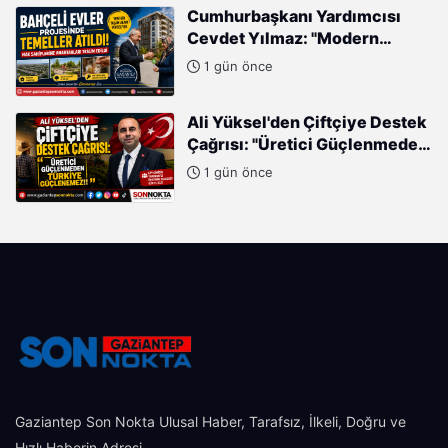
Cumhurbaşkanı Yardımcısı
Cevdet Yılmaz: "Modern
Türkiye'nin İmarında
1 gün önce
Cumhurbaşkanımızın Büyük
Gayretleri Var"
Ali Yüksel'den Çiftçiye Destek
Çağrısı: "Üretici Güçlenmeden
Türkiye Güçlenemez!"
1 gün önce
Gaziantep Son Nokta Ulusal Haber, Tarafsız, İlkeli, Doğru ve
Hızlı Haberin Adresi