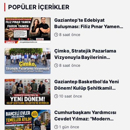
POPÜLER İÇERIKLER
Gaziantep’te Edebiyat
Buluşması: Filiz Pınar Yamen
ve Faruk Yamen Okurlarıyla
8 saat önce
Buluşuyor
Çimko, Stratejik Pazarlama
Vizyonuyla Bayilerinin
Kurumsal Gelişimini
8 saat önce
Destekliyor
Gaziantep Basketbol’da Yeni
Dönem! Kulüp Şehitkamil
Belediyesi’ne Devredildi
10 saat önce
Cumhurbaşkanı Yardımcısı
Cevdet Yılmaz: "Modern
Türkiye'nin İmarında
1 gün önce