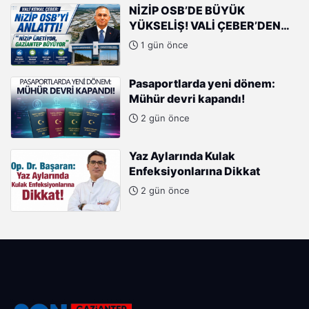
NİZİP OSB’DE BÜYÜK
YÜKSELİŞ! VALİ ÇEBER’DEN
SANAYİCİLERE ÖVGÜ
1 gün önce
Pasaportlarda yeni dönem:
Mühür devri kapandı!
2 gün önce
Yaz Aylarında Kulak
Enfeksiyonlarına Dikkat
2 gün önce