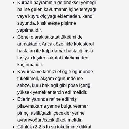
Kurban bayramının geleneksel yemeği
haline gelen kavurmanın içine tereyağı
veya kuyruk/iç yağı eklemeden, kendi
suyunda, kısık ateşte pişirme
yapılmalıdır.
Genel olarak sakatat tüketimi de
artmaktadır. Ancak özellikle kolesterol
hastaları ile kalp-damar hastalığı riski
taşıyan kişiler sakatat tüketiminden
kaçınmalıdır.
Kavurma ve kırmızı et öğle öğününde
tüketilmeli, akşam öğününde ise
sebze, kuru baklagil gibi posa içeriği
yüksek yemekler tercih edilmelidir.
Etlerin yanında rafine edilmiş
pilav/makarna yerine bulgur/esmer
pirinç; asitli/gazlı içecekler yerine
ayran/yoğurt/cacık tüketilmelidir.
Günlük (2-2.5 lt) su tüketimine dikkat