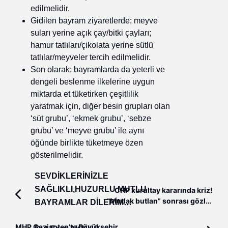
edilmelidir.
Gidilen bayram ziyaretlerde; meyve
suları yerine açık çay/bitki çayları;
hamur tatlıları/çikolata yerine sütlü
tatlılar/meyveler tercih edilmelidir.
Son olarak; bayramlarda da yeterli ve
dengeli beslenme ilkelerine uygun
miktarda et tüketirken çeşitlilik
yaratmak için, diğer besin grupları olan
‘süt grubu’, ‘ekmek grubu’, ‘sebze
grubu’ ve ‘meyve grubu’ ile aynı
öğünde birlikte tüketmeye özen
gösterilmelidir.
SEVDİKLERİNİZLE
SAĞLIKLI,HUZURLU MUTLU
CHP kurultay kararında kriz!
“Mutlak butlan” sonrası gözler
BAYRAMLAR DİLERİM…
Kılıçdaroğlu ve Özel’de...
MHP Gaziantep’te Büyükşehir