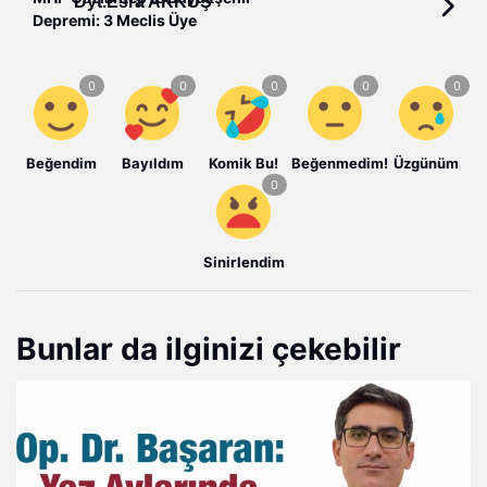
Dyt.Esra AKKUŞ
Depremi: 3 Meclis Üye
Beğendim
Bayıldım
Komik Bu!
Beğenmedim!
Üzgünüm
Sinirlendim
Bunlar da ilginizi çekebilir