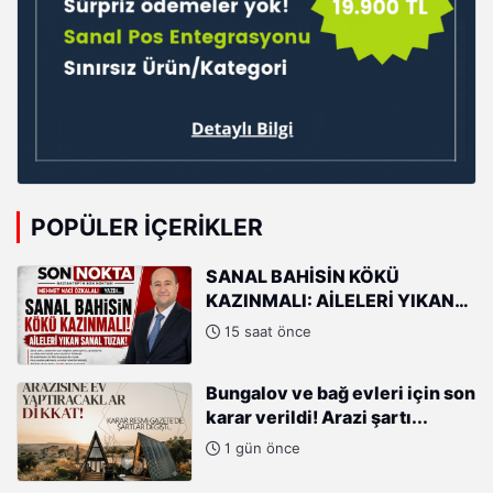
POPÜLER İÇERIKLER
SANAL BAHİSİN KÖKÜ
KAZINMALI: AİLELERİ YIKAN
SANAL TUZAK!
15 saat önce
Bungalov ve bağ evleri için son
karar verildi! Arazi şartı...
1 gün önce