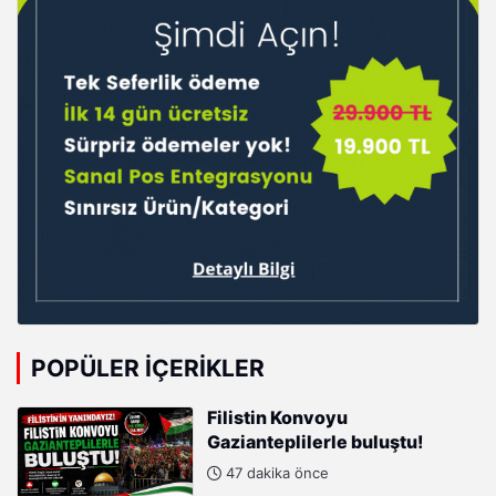
POPÜLER İÇERIKLER
Filistin Konvoyu
Gazianteplilerle buluştu!
47 dakika önce