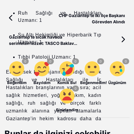
Ruh Sağlığı ve Hastalıkları
CHP Gaziantep'te İki İlçe Başkanı
Uzmanı: 1
Görevden Alındı
Su Altı Hekimliği ve Hiperbarik Tıp
Gaziantep’te sıcak havada
Uzmanı: 1
serinleten lezzet: TASCO Baklava
& Kadayıf
Tıbbi Patoloji Uzmanı: 1
En yüksek kontenjanın ayrıldığı Çocuk
Sağlığı ve Hastalıkları ile İç
Beğendim
Bayıldım
Komik Bu!
Beğenmedim!
Üzgünüm
Hastalıkları branşlarının yanı sıra; acil
sağlık hizmetleri, yoğun bakım, kadın
sağlığı, ruh sağlığı ve birçok farklı
Sinirlendim
uzmanlık alanına yapılan atamalarla
Gaziantep'in hekim kadrosu daha da
güçlenecek. Yeni görevlendirmelerin,
Bunlar da ilginizi çekebilir