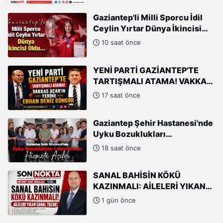
Gaziantep'li Milli Sporcu İdil
Ceylin Yırtar Dünya İkincisi
Oldu
10 saat önce
YENİ PARTİ GAZİANTEP'TE
TARTIŞMALI ATAMA! VAKKAS
AÇAR'IN YERİNE ERHAN DENİZ
17 saat önce
GÜNGÖR
Gaziantep Şehir Hastanesi'nde
Uyku Bozuklukları
Laboratuvarı Hizmete Açıldı
18 saat önce
SANAL BAHİSİN KÖKÜ
KAZINMALI: AİLELERİ YIKAN
SANAL TUZAK!
1 gün önce