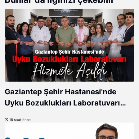
sağlık hizmetlerine erişimin
artırılmasına ve vatandaşlara sunulan
sağlık hizmetlerinin etkinlik ve
kalitesinin yükseltilmesine önemli katkı
sağlaması bekleniyor.
Gaziantep Şehir Hastanesi'nde
Uyku Bozuklukları Laboratuvarı
Hizmete Açıldı
18 saat önce