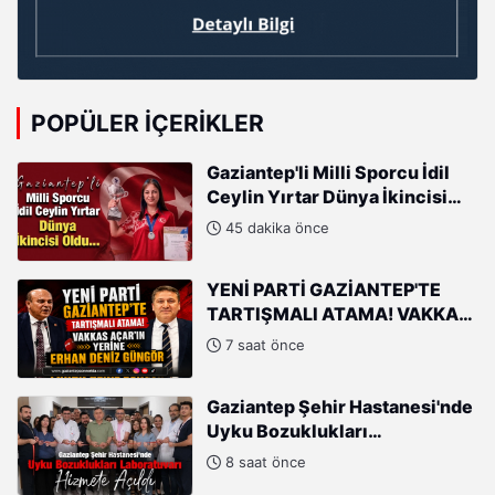
POPÜLER İÇERIKLER
Gaziantep'li Milli Sporcu İdil
Ceylin Yırtar Dünya İkincisi
Oldu
45 dakika önce
YENİ PARTİ GAZİANTEP'TE
TARTIŞMALI ATAMA! VAKKAS
AÇAR'IN YERİNE ERHAN DENİZ
7 saat önce
GÜNGÖR
Gaziantep Şehir Hastanesi'nde
Uyku Bozuklukları
Laboratuvarı Hizmete Açıldı
8 saat önce