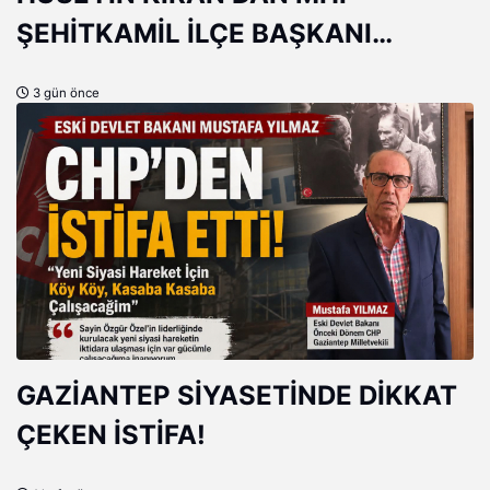
ŞEHİTKAMİL İLÇE BAŞKANI
MEHMET DOĞAN’A HAYIRLI OLSUN
3 gün önce
ZİYARETİ
GAZİANTEP SİYASETİNDE DİKKAT
ÇEKEN İSTİFA!