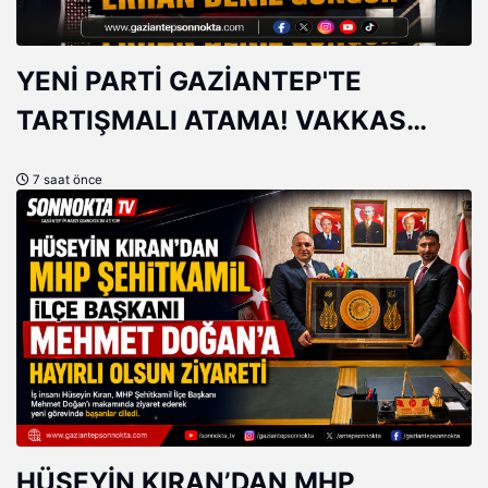
YENİ PARTİ GAZİANTEP'TE
TARTIŞMALI ATAMA! VAKKAS
AÇAR'IN YERİNE ERHAN DENİZ
7 saat önce
GÜNGÖR
HÜSEYİN KIRAN’DAN MHP