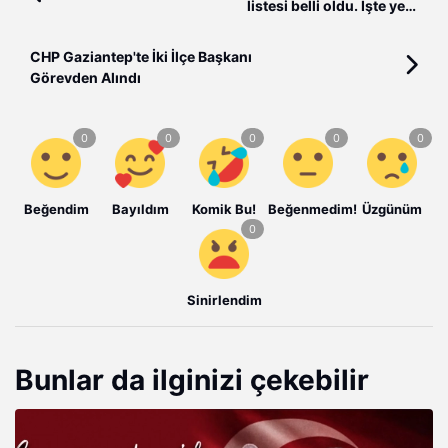
listesi belli oldu. İşte yeni
yönetim.
CHP Gaziantep'te İki İlçe Başkanı
Görevden Alındı
Beğendim
Bayıldım
Komik Bu!
Beğenmedim!
Üzgünüm
Sinirlendim
Bunlar da ilginizi çekebilir