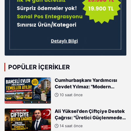
POPÜLER İÇERIKLER
Cumhurbaşkanı Yardımcısı
Cevdet Yılmaz: "Modern
Türkiye'nin İmarında
10 saat önce
Cumhurbaşkanımızın Büyük
Gayretleri Var"
Ali Yüksel'den Çiftçiye Destek
Çağrısı: "Üretici Güçlenmeden
Türkiye Güçlenemez!"
14 saat önce