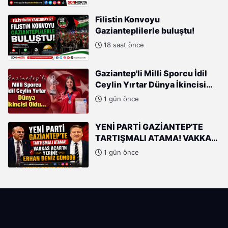
Filistin Konvoyu
Gazianteplilerle buluştu!
18 saat önce
Gaziantep'li Milli Sporcu İdil
Ceylin Yırtar Dünya İkincisi
Oldu
1 gün önce
YENİ PARTİ GAZİANTEP'TE
TARTIŞMALI ATAMA! VAKKAS
AÇAR'IN YERİNE ERHAN DENİZ
1 gün önce
GÜNGÖR