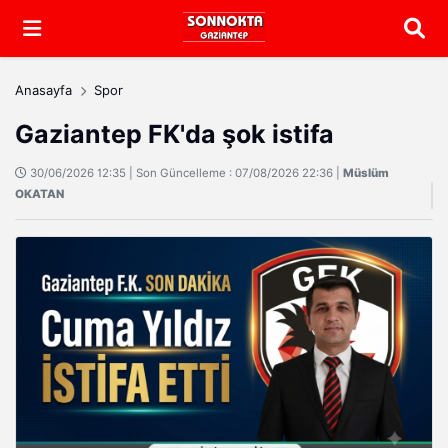
Arama
Anasayfa
Spor
Gaziantep FK'da şok istifa
30/06/2026 12:35 | Son Güncelleme : 07/08/2026 22:36 |
Müslüm
OKATAN