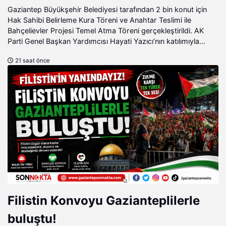
İmarında Cumhurbaşkanımızın
Gaziantep Büyükşehir Belediyesi tarafından 2 bin konut için
Hak Sahibi Belirleme Kura Töreni ve Anahtar Teslimi ile
Büyük Gayretleri Var"
Bahçelievler Projesi Temel Atma Töreni gerçekleştirildi. AK
Parti Genel Başkan Yardımcısı Hayati Yazıcı’nın katılımıyla
gerçekleştirilen program büyük coşkuya sahne olurken,
21 saat önce
Müstakilevler Projesiyle ilgili müjdeli haber kamuoyu ile
paylaşıldı.
Filistin Konvoyu Gazianteplilerle
buluştu!