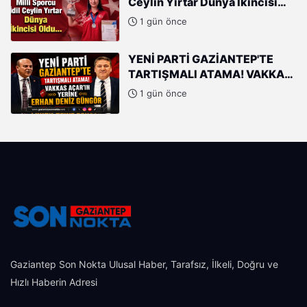
Ceylin Yırtar Dünya İkincisi
Oldu
1 gün önce
YENİ PARTİ GAZİANTEP'TE
TARTIŞMALI ATAMA! VAKKAS
AÇAR'IN YERİNE ERHAN DENİZ
1 gün önce
GÜNGÖR
Gaziantep Son Nokta Ulusal Haber, Tarafsız, İlkeli, Doğru ve
Hızlı Haberin Adresi