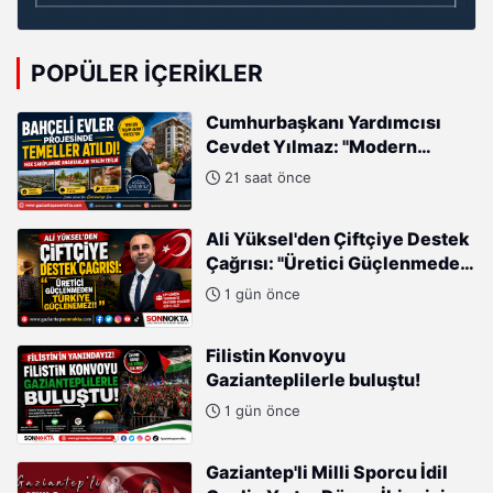
POPÜLER İÇERIKLER
Cumhurbaşkanı Yardımcısı
Cevdet Yılmaz: "Modern
Türkiye'nin İmarında
21 saat önce
Cumhurbaşkanımızın Büyük
Gayretleri Var"
Ali Yüksel'den Çiftçiye Destek
Çağrısı: "Üretici Güçlenmeden
Türkiye Güçlenemez!"
1 gün önce
Filistin Konvoyu
Gazianteplilerle buluştu!
1 gün önce
Gaziantep'li Milli Sporcu İdil