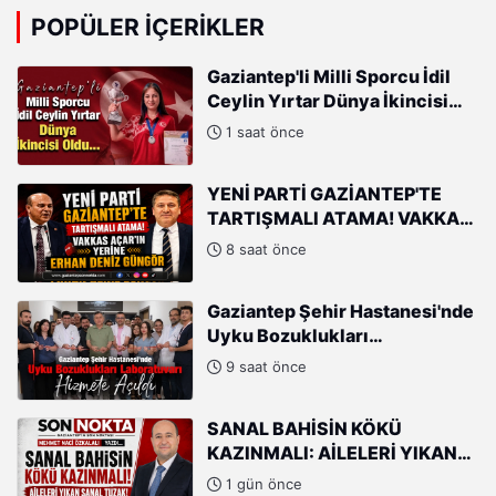
POPÜLER İÇERIKLER
Gaziantep'li Milli Sporcu İdil
Ceylin Yırtar Dünya İkincisi
Oldu
1 saat önce
YENİ PARTİ GAZİANTEP'TE
TARTIŞMALI ATAMA! VAKKAS
AÇAR'IN YERİNE ERHAN DENİZ
8 saat önce
GÜNGÖR
Gaziantep Şehir Hastanesi'nde
Uyku Bozuklukları
Laboratuvarı Hizmete Açıldı
9 saat önce
SANAL BAHİSİN KÖKÜ
KAZINMALI: AİLELERİ YIKAN
SANAL TUZAK!
1 gün önce