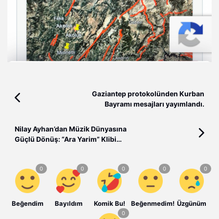
Gaziantep protokolünden Kurban
Bayramı mesajları yayımlandı.
Nilay Ayhan’dan Müzik Dünyasına
Güçlü Dönüş: “Ara Yarim” Klibi
Büyük İlgi Gördü
Beğendim
Bayıldım
Komik Bu!
Beğenmedim!
Üzgünüm