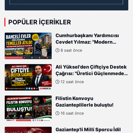
POPÜLER İÇERIKLER
Cumhurbaşkanı Yardımcısı
Cevdet Yılmaz: "Modern
Türkiye'nin İmarında
8 saat önce
Cumhurbaşkanımızın Büyük
Gayretleri Var"
Ali Yüksel'den Çiftçiye Destek
Çağrısı: "Üretici Güçlenmeden
Türkiye Güçlenemez!"
12 saat önce
Filistin Konvoyu
Gazianteplilerle buluştu!
16 saat önce
Gaziantep'li Milli Sporcu İdil