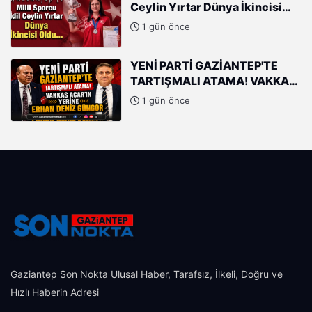
Ceylin Yırtar Dünya İkincisi
Oldu
1 gün önce
YENİ PARTİ GAZİANTEP'TE
TARTIŞMALI ATAMA! VAKKAS
AÇAR'IN YERİNE ERHAN DENİZ
1 gün önce
GÜNGÖR
Gaziantep Son Nokta Ulusal Haber, Tarafsız, İlkeli, Doğru ve
Hızlı Haberin Adresi