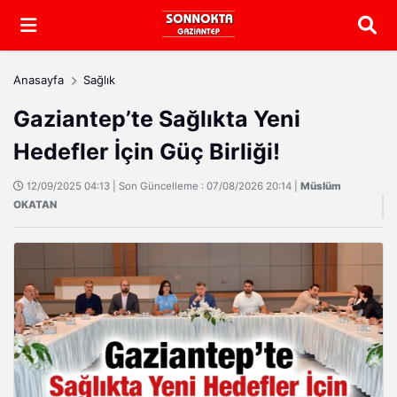
Arama
Anasayfa
Sağlık
Gaziantep’te Sağlıkta Yeni
Hedefler İçin Güç Birliği!
12/09/2025 04:13 | Son Güncelleme : 07/08/2026 20:14 |
Müslüm
OKATAN