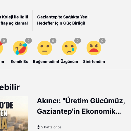
oleji ile ilgili
Gaziantep’te Sağlıkta Yeni
flaş açıklama!
Hedefler İçin Güç Birliği!
ım
Komik Bu!
Beğenmedim!
Üzgünüm
Sinirlendim
ebilir
Akıncı: "Üretim Gücümüz,
Gaziantep'in Ekonomik
Direncinin En Güçlü
2 hafta önce