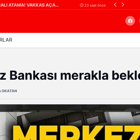
YENİ PARTİ GAZİANTEP'TE TARTIŞMALI ATAMA! VAKKAS AÇAR'IN YERİNE ERHAN DENİZ GÜNGÖR
23 saat önce
RLAR
Arama
z Bankası merakla bekl
m OKATAN