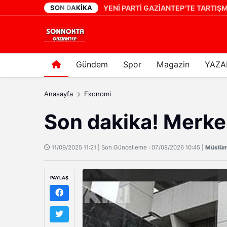
SON DAKIKA
i Oldu
16 saat önce
Gündem
Spor
Magazin
YAZA
Anasayfa
Ekonomi
Son dakika! Merke
11/09/2025 11:21 | Son Güncelleme : 07/08/2026 10:45 |
Müslü
PAYLAŞ