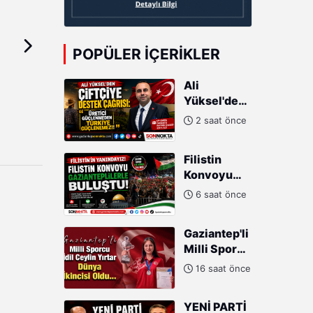
POPÜLER İÇERIKLER
Ali
Yüksel'den
Çiftçiye
2 saat önce
Destek
Çağrısı:
Filistin
"Üretici
Konvoyu
Güçlenmeden
Gazianteplilerle
Türkiye
6 saat önce
buluştu!
Güçlenemez!"
Gaziantep'li
Milli Sporcu
İdil Ceylin
16 saat önce
Yırtar
Dünya
YENİ PARTİ
İkincisi